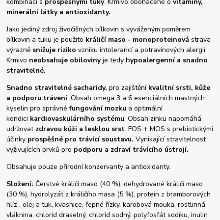
kombinaci s
prospěšnými tuky
. Krmivo obohacené o
vitamíny,
minerální látky a antioxidanty.
Jako jediný zdroj živočišných bílkovin s vyváženým poměrem
bílkovin a tuku je použito
králičí maso - monoproteinová
strava
výrazně
snižuje riziko
vzniku intolerancí a potravinových alergií.
Krmivo
neobsahuje obiloviny
je tedy
hypoalergenní a snadno
stravitelné.
Snadno stravitelné sacharidy,
pro zajištění
kvalitní srsti, kůže
a podporu trávení
. Obsah omega 3 a 6 esenciálních mastných
kyselin pro správné
fungování mozku
a optimální
kondici
kardiovaskulárního systému
. Obsah zinku napomáhá
udržovat
zdravou kůži a lesklou srst
. FOS + MOS s prebiotickými
účinky
prospěšné pro trávící soustavu.
Vynikající stravitelnost
vyživujících prvků pro
podporu a zdraví trávícího ústrojí.
Obsahuje pouze přírodní konzervanty a antioxidanty.
Složení:
Čerstvé králičí maso (40 %), dehydrované králičí maso
(30 %), hydrolyzát z králičího masa (5 %), protein z bramborových
hlíz , olej a tuk, kvasnice, řepné řízky, karobová mouka, rostlinná
vláknina, chlorid draselný, chlorid sodný, polyfosfát sodíku, inulin