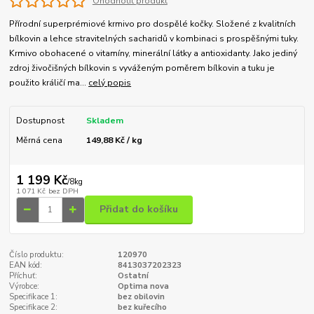
Ohodnotit produkt
Přírodní superprémiové krmivo pro dospělé kočky. Složené z kvalitních
bílkovin a lehce stravitelných sacharidů v kombinaci s prospěšnými tuky.
Krmivo obohacené o vitamíny, minerální látky a antioxidanty. Jako jediný
zdroj živočišných bílkovin s vyváženým poměrem bílkovin a tuku je
použito králičí ma...
celý popis
Dostupnost
Skladem
Měrná cena
149,88 Kč / kg
1 199 Kč
/
8kg
1 071 Kč
bez DPH
Přidat do košíku
Číslo produktu:
120970
EAN kód:
8413037202323
Příchuť:
Ostatní
Výrobce:
Optima nova
Specifikace 1:
bez obilovin
Specifikace 2:
bez kuřecího