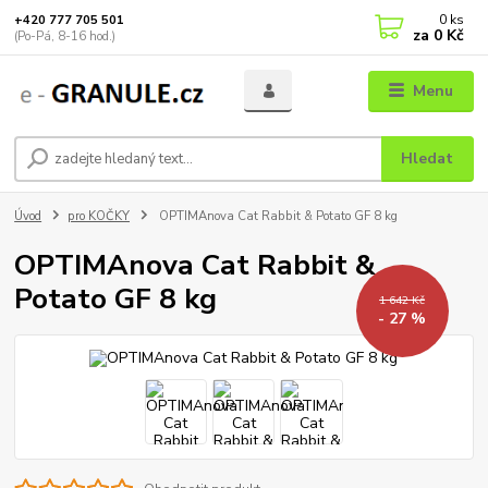
0
ks
+420 777 705 501
za
0 Kč
(Po-Pá, 8-16 hod.)
Menu
Hledat
Úvod
pro KOČKY
OPTIMAnova Cat Rabbit & Potato GF 8 kg
OPTIMAnova Cat Rabbit &
Potato GF 8 kg
1 642 Kč
- 27 %