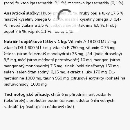
(zdroj fruktooligasacharidu 0,1 %), manan-oligosacharidy (0,1 %).
Analytické složky:
Hrubý protein 31 %, hrubý olej a tuky 17,5 %,
mastné kyseliny omega 6: 2,8 %, mastné kyseliny omega 3: 0,47
%, hrubá vláknina 3,5 %, celková dietní vláknina 6,5 %, hrubý
popel 7,5 %, vápník 1,1 %, fosfor 1 %.
Nutriční doplňkové látky v 1 kg:
Vitamín A 18.000 M.J. / mg.
vitamín D3 1.600 M.J. / mg, vitamín E 750 mg, vitamín C 75 mg,
železo (síran železnatý monohydrát) 75 mg, jód (jodid draselný)
3,5 mg, měď (síran měďnatý pentahydrát) 10 mg, mangan (síran
manganatý monohydrát) 7,5 mg, zinek (oxid zinečnatý) 150 mg,
selen (seleničitan sodný) 0,15 mg, extrakt z juky 170 mg, DL-
methionine 1000 mg, taurin 950 mg, citrusové extrakty (bohaté na
bioflavonoidy) 1000 mg.
Technologické přísady:
chráněno přírodními antioxidanty
(tokoferoly) s protistárnoucím účinkem, odstraněním volných
radikálů (způsobujících nádorový růst).