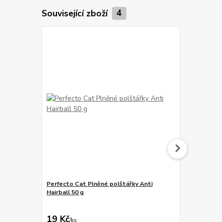
Související zboží
4
Perfecto Cat Plněné polštářky Anti
Fitmin For L
Hairball 50 g
pochoutka p
59 Kč
Ušetříte 10 K
19 Kč
49 Kč
/
ks
/
ks