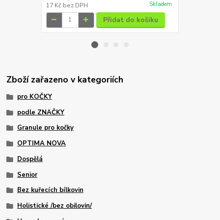
Skladem
17 Kč
bez DPH
44 Kč
bez D
Přidat do košíku
Zboží zařazeno v kategoriích
pro KOČKY
podle ZNAČKY
Granule pro kočky
OPTIMA NOVA
Dospělá
Senior
Bez kuřecích bílkovin
Holistické /bez obilovin/