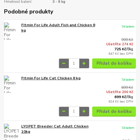
Hmotnost balení:
3 - 8 kg
Podobné produkty
Fitmin For Life Adult Fish and Chicken 8
Skladem
kg
999 Kč
Ušetříte 274 Kč
725 Kč
/
8kg
647 Kč
bez DPH
Přidat do košíku
Fitmin For Life Cat Chicken 8 kg
Skladem
899 Kč
Ušetříte 200 Kč
699 Kč
/
8kg
624 Kč
bez DPH
Přidat do košíku
LYOPET Breeder Cat Adult Chicken
Skladem
10kg