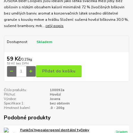
JOSERA Beef Loopies jsou ideální jako lehká svačinka mezi jídly. bez
obilovin s nízkým obsahem kalorií minimálně 72 % živočišných bílkovin
bez umělých barviv, aromat a konzervačních látek snadno dělitelné
granule s kousky mrkve a hrášku Složení: sušená hovězí bílkovina 30,0 %,
sušené brambory, mrk...
celý popis
Dostupnost
Skladem
59 Kč
/
0,15kg
53 Kč
bez DPH
Přidat do košíku
Číslo produktu:
100092a
Příchuť:
Hovězí
Výrobce:
Josera
Specifikace 1:
bez obilovin
Hmotnost balení:
.0 - 200g
Podobné produkty
Funkční hypoalergenní dentální tyčinky
Skladem