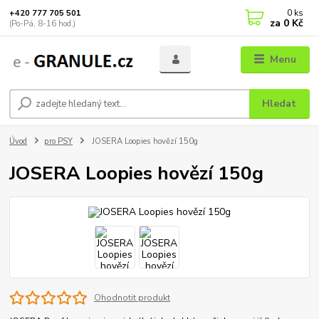
0
ks
+420 777 705 501
za
0 Kč
(Po-Pá, 8-16 hod.)
Menu
Hledat
Úvod
pro PSY
JOSERA Loopies hovězí 150g
JOSERA Loopies hovězí 150g
Ohodnotit produkt