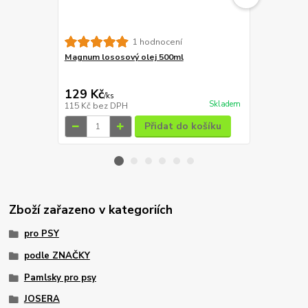
Magnum Duc
1 hodnocení
Magnum lososový olej 500ml
59 Kč
Ušetříte 10 K
129 Kč
49 Kč
/
ks
/
ks
Skladem
115 Kč
bez DPH
44 Kč
bez D
Přidat do košíku
Zboží zařazeno v kategoriích
pro PSY
podle ZNAČKY
Pamlsky pro psy
JOSERA