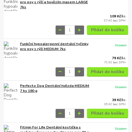
pro psy s rýží a hovězím masem LARGE
7ks
109 Kč
/
ks
97 Kč
bez DPH
Přidat do košíku
Funkční hypoalergenní dentální tyčinky
Skladem
pro psy s rýží MEDIUM 7ks
79 Kč
/
ks
71 Kč
bez DPH
Přidat do košíku
Perfecto Dog Dentální hvězda MEDIUM
Skladem
7 ks 180 g
39 Kč
/
ks
35 Kč
bez DPH
Přidat do košíku
Fitmin For Life Dentální kostička s
Skladem