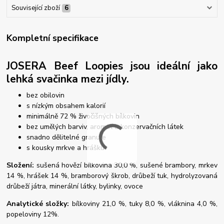
Související zboží
6
Kompletní specifikace
JOSERA Beef Loopies jsou ideální jako
lehká svačinka mezi jídly.
bez obilovin
s nízkým obsahem kalorií
minimálně 72 % živočišných bílkovin
bez umělých barviv, aromat a konzervačních látek
snadno dělitelné granule
s kousky mrkve a hrášku
Složení:
sušená hovězí bílkovina 30,0 %, sušené brambory, mrkev
14 %, hrášek 14 %, bramborový škrob, drůbeží tuk, hydrolyzovaná
drůbeží játra, minerální látky, bylinky, ovoce
Analytické složky:
bílkoviny 21,0 %, tuky 8,0 %, vláknina 4,0 %,
popeloviny 12%.