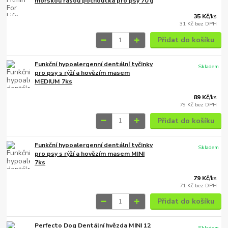
mořskou řasou pochoutka pro psy 70 g
35 Kč
/
ks
31 Kč
bez DPH
Přidat do košíku
Funkční hypoalergenní dentální tyčinky
Skladem
pro psy s rýží a hovězím masem
MEDIUM 7ks
89 Kč
/
ks
79 Kč
bez DPH
Přidat do košíku
Funkční hypoalergenní dentální tyčinky
Skladem
pro psy s rýží a hovězím masem MINI
7ks
79 Kč
/
ks
71 Kč
bez DPH
Přidat do košíku
Perfecto Dog Dentální hvězda MINI 12
Skladem