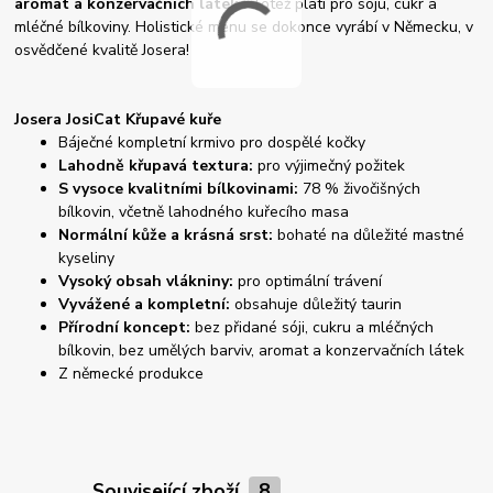
aromat a konzervačních látek
. Totéž platí pro sóju, cukr a
mléčné bílkoviny. Holistické menu se dokonce vyrábí v Německu, v
osvědčené kvalitě Josera!
Josera JosiCat Křupavé kuře
Báječné kompletní krmivo pro dospělé kočky
Lahodně křupavá textura:
pro výjimečný požitek
S vysoce kvalitními bílkovinami:
78 % živočišných
bílkovin, včetně lahodného kuřecího masa
Normální kůže a krásná srst:
bohaté na důležité mastné
kyseliny
Vysoký obsah vlákniny:
pro optimální trávení
Vyvážené a kompletní:
obsahuje důležitý taurin
Přírodní koncept:
bez přidané sóji, cukru a mléčných
bílkovin, bez umělých barviv, aromat a konzervačních látek
Z německé produkce
Související zboží
8