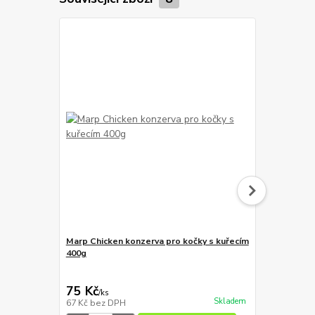
Marp Chicken konzerva pro kočky s kuřecím
400g
FINE CAT Fa
75 Kč
10 Kč
/
ks
/
ks
Skladem
67 Kč
bez DPH
9 Kč
bez DP