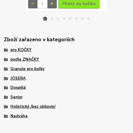
Přidat do košíku
Zboží zařazeno v kategoriích
pro KOČKY
podle ZNAČKY
Granule pro kočky
JOSERA
Dospělá
Senior
Holistické /bez obilovin/
Nadváha