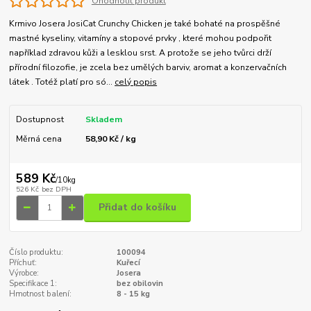
Ohodnotit produkt
Krmivo Josera JosiCat Crunchy Chicken je také bohaté na prospěšné
mastné kyseliny, vitamíny a stopové prvky , které mohou podpořit
například zdravou kůži a lesklou srst. A protože se jeho tvůrci drží
přírodní filozofie, je zcela bez umělých barviv, aromat a konzervačních
látek . Totéž platí pro só...
celý popis
Dostupnost
Skladem
Měrná cena
58,90 Kč / kg
589 Kč
/
10kg
526 Kč
bez DPH
Přidat do košíku
Číslo produktu:
100094
Příchuť:
Kuřecí
Výrobce:
Josera
Specifikace 1:
bez obilovin
Hmotnost balení:
8 - 15 kg