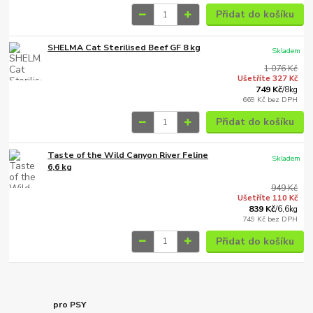
Přidat do košíku
SHELMA Cat Sterilised Beef GF 8 kg
Skladem
1 076 Kč
Ušetříte 327 Kč
749 Kč
/
8kg
669 Kč
bez DPH
Přidat do košíku
Taste of the Wild Canyon River Feline
Skladem
6,6 kg
949 Kč
Ušetříte 110 Kč
839 Kč
/
6,6kg
749 Kč
bez DPH
Přidat do košíku
pro PSY