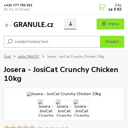
0
ks
+420 777 705 501
za
0 Kč
(Po-Pá, 8-16 hod.)
Menu
Hledat
Úvod
podle ZNAČKY
Josera - JosiCat Crunchy Chicken 10kg
Josera - JosiCat Crunchy Chicken
10kg