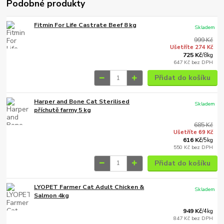
Podobné produkty
Fitmin For Life Castrate Beef 8 kg
Skladem
999 Kč
Ušetříte 274 Kč
725 Kč
/
8kg
647 Kč
bez DPH
Přidat do košíku
Harper and Bone Cat Sterilised
Skladem
příchutě farmy 5 kg
685 Kč
Ušetříte 69 Kč
616 Kč
/
5kg
550 Kč
bez DPH
Přidat do košíku
LYOPET Farmer Cat Adult Chicken &
Skladem
Salmon 4kg
949 Kč
/
4kg
847 Kč
bez DPH