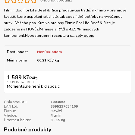
Ohodnotit produkt
Fitmin dog For Life Beef & Rice představuje tradiční krmivo v prémiové
kvalitě, které uspokojí jak chutě, tak specifické potřeby na vyváženou
stravu Vašeho psa. Krmivo pro psy Fitmin For Life Beef & Rice je
založené na HOVĚZÍM mase s RÝŽÍ s 43,5 % masových
komponent.Hypoalergenní receptura s...
celý popis
Dostupnost
Není skladem
Měrná cena
66,21 Kč / kg
1 589 Kč
/
24kg
1 419 Kč
bez DPH
Momentálně není k dispozici
Číslo produktu:
100306a
EAN kód:
8595237034109
Příchuť:
Hovězí
Výrobce:
Fitmin
Hmotnost balení:
8 - 15 kg
Podobné produkty