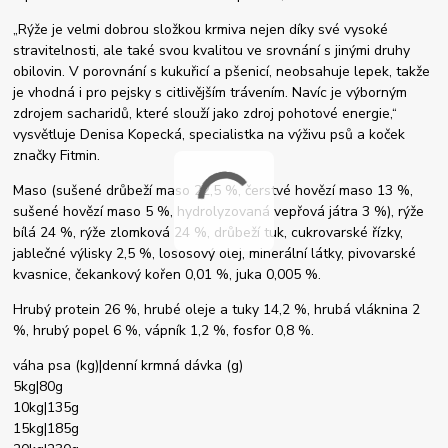
„Rýže je velmi dobrou složkou krmiva nejen díky své vysoké
stravitelnosti, ale také svou kvalitou ve srovnání s jinými druhy
obilovin. V porovnání s kukuřicí a pšenicí, neobsahuje lepek, takže
je vhodná i pro pejsky s citlivějším trávením. Navíc je výborným
zdrojem sacharidů, které slouží jako zdroj pohotové energie,“
vysvětluje Denisa Kopecká, specialistka na výživu psů a koček
značky Fitmin.
Maso (sušené drůbeží maso 22,5 %, čerstvé hovězí maso 13 %,
sušené hovězí maso 5 %, hydrolyzovaná vepřová játra 3 %), rýže
bílá 24 %, rýže zlomková 24 %, drůbeží tuk, cukrovarské řízky,
jablečné výlisky 2,5 %, lososový olej, minerální látky, pivovarské
kvasnice, čekankový kořen 0,01 %, juka 0,005 %.
Hrubý protein 26 %, hrubé oleje a tuky 14,2 %, hrubá vláknina 2
%, hrubý popel 6 %, vápník 1,2 %, fosfor 0,8 %.
váha psa (kg)|denní krmná dávka (g)
5kg|80g
10kg|135g
15kg|185g