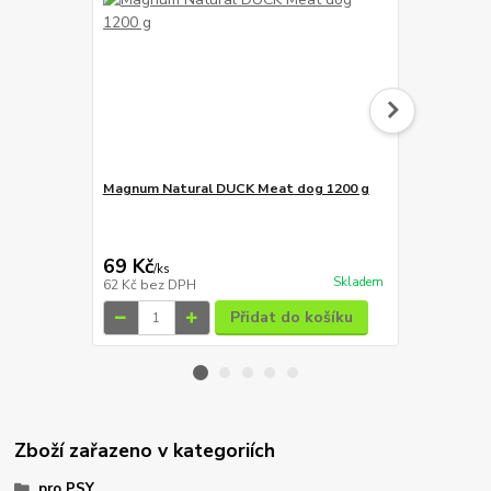
Magnum Natural DUCK Meat dog 1200 g
Magnum Duc
69 Kč
129 Kč
/
ks
/
ks
Skladem
62 Kč
bez DPH
115 Kč
bez 
Přidat do košíku
Zboží zařazeno v kategoriích
pro PSY