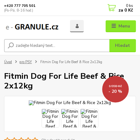
0
ks
+420 777 705 501
za
0 Kč
(Po-Pá, 8-16 hod.)
Menu
Hledat
Úvod
pro PSY
Fitmin Dog For Life Beef & Rice 2x12kg
Fitmin Dog For Life Beef & Rice
2x12kg
1 998 Kč
- 20 %