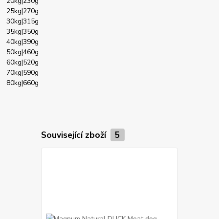
20kg|230g
25kg|270g
30kg|315g
35kg|350g
40kg|390g
50kg|460g
60kg|520g
70kg|590g
80kg|660g
Související zboží
5