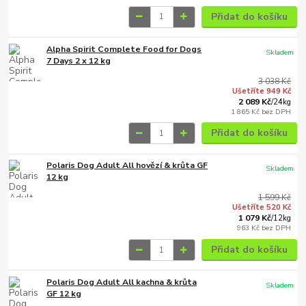
Přidat do košíku
Alpha Spirit Complete Food for Dogs
Skladem
7 Days 2 x 12 kg
3 038 Kč
Ušetříte 949 Kč
2 089 Kč
/
24kg
1 865 Kč
bez DPH
Přidat do košíku
Polaris Dog Adult All hovězí & krůta GF
Skladem
12 kg
1 599 Kč
Ušetříte 520 Kč
1 079 Kč
/
12kg
963 Kč
bez DPH
Přidat do košíku
Polaris Dog Adult All kachna & krůta
Skladem
GF 12 kg