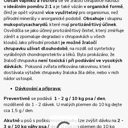
Obsah vápníku a fosforu
se ve žraločí chrupavce nachází
v ideálním poměru 2:1
a je také vázán
v organické formě
,
čímž je opět výrazně
více využitelný
pro organismus, než
přírodní minerály v anorganické podobě.
O
bsahuje
i skupinu
mukopolysacharydů
, které mají
protizánětlivý účinek
.
Osvědčila se jako účinný protizánětlivý činitel, který zmírňuje
zánět a zpomaluje degradaci v chrupavkách u všech
kloubů.
Jako přírodní produkt
je možné žraločí
chrupavku užívat dlouhodobě
, na rozdíl od synteticky
vyráběných chondroprotektiv a léků. Bylo prokázáno, že
žraločí chrupavka
není toxická i při podávání ve vysokých
dávkách.
Pokusná zvířata infikována rakovinou, která
dostávala výtažek chrupavky žraloka žila déle, nebo v nich
nádor ustoupil.
Dávkování a příprava:
Preventivně
se podává
1 - 2 g / 10 kg psa / den
,
rozděleně do 1 - 2 dávek. U malých plemen do 10 kg dejte
cca 1,5 g / den.
Akutně
u psů s poškozenými klouby lze zvýšit dávku na
2 -
3 g / 10 kg váhy psa / den
. U malých plemen do 10 kg