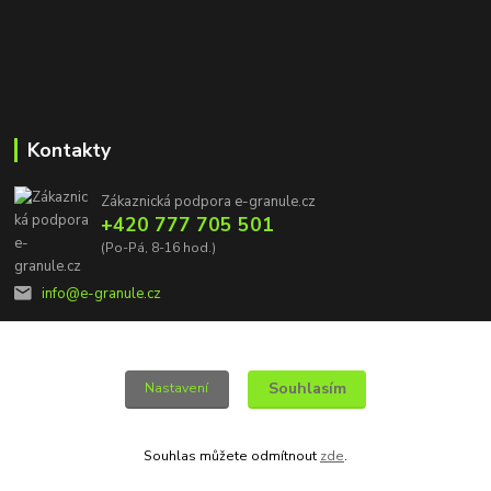
Kontakty
Zákaznická podpora e-granule.cz
+420 777 705 501
(Po-Pá, 8-16 hod.)
info@e-granule.cz
Souhlasím
Nastavení
© 2022 e-granule.cz *** Všechna práva vyhrazena
Souhlas můžete odmítnout
zde
.
Vytvořeno na
Eshop-rychle.cz