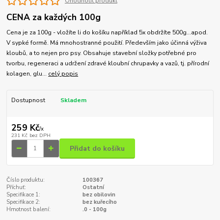
Ohodnotit produkt
CENA za každých 100g
Cena je za 100g - vložíte li do košíku například 5x obdržíte 500g...apod.
V sypké formě. Má mnohostranné použití. Především jako účinná výživa
kloubů, a to nejen pro psy. Obsahuje stavební složky potřebné pro
tvorbu, regeneraci a udržení zdravé kloubní chrupavky a vazů, tj. přírodní
kolagen, glu...
celý popis
Dostupnost
Skladem
259 Kč
/
x
231 Kč
bez DPH
Přidat do košíku
Číslo produktu:
100367
Příchuť:
Ostatní
Specifikace 1:
bez obilovin
Specifikace 2:
bez kuřecího
Hmotnost balení:
.0 - 100g