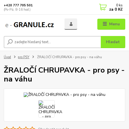
0
ks
+420 777 705 501
za
0 Kč
(Po-Pá, 8-16 hod.)
Menu
Hledat
Úvod
pro PSY
ŽRALOČÍ CHRUPAVKA - pro psy - na váhu
ŽRALOČÍ CHRUPAVKA - pro psy -
na váhu