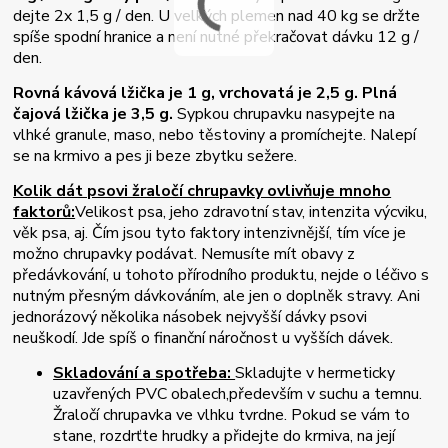
dejte 2x 1,5 g / den. U velkých plemen nad 40 kg se držte
spíše spodní hranice a není nutné překračovat dávku 12 g /
den.
Rovná kávová lžička je 1 g, vrchovatá je 2,5 g. Plná
čajová lžička je 3,5 g.
Sypkou chrupavku nasypejte na
vlhké granule, maso, nebo těstoviny a promíchejte. Nalepí
se na krmivo a pes ji beze zbytku sežere.
Kolik dát psovi žraločí chrupavky ovlivňuje mnoho
faktorů:
Velikost psa, jeho zdravotní stav, intenzita výcviku,
věk psa, aj. Čím jsou tyto faktory intenzivnější, tím více je
možno chrupavky podávat. Nemusíte mít obavy z
předávkování, u tohoto přírodního produktu, nejde o léčivo s
nutným přesným dávkováním, ale jen o doplněk stravy. Ani
jednorázový několika násobek nejvyšší dávky psovi
neuškodí. Jde spíš o finanční náročnost u vyšších dávek.
Skladování a spotřeba:
Skladujte v hermeticky
uzavřených PVC obalech,
především v suchu a temnu.
Žraločí chrupavka ve vlhku tvrdne. Pokud se vám to
stane, rozdrťte hrudky a přidejte do krmiva, na její