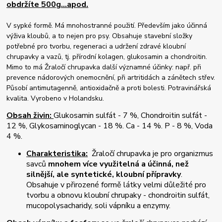
obdržíte 500g...apod.
V sypké formě. Má mnohostranné použití. Především jako účinná
výživa kloubů, a to nejen pro psy. Obsahuje stavební složky
potřebné pro tvorbu, regeneraci a udržení zdravé kloubní
chrupavky a vazů, tj. přírodní kolagen, glukosamin a chondroitin.
Mimo to má Žraločí chrupavka další významné účinky: např. při
prevence nádorových onemocnění, při artritidách a zánětech střev.
Působí antimutagenně, antioxidačně a proti bolesti. Potravinářská
kvalita. Vyrobeno v Holandsku.
Obsah živin:
Glukosamin sulfát - 7 %, Chondroitin sulfát -
12 %, Glykosaminoglycan - 18 %. Ca - 14 %. P - 8 %, Voda
4 %.
Charakteristika:
Žraločí chrupavka je pro organizmus
savců
mnohem více využitelná a účinná, než
silnější, ale syntetické, kloubní přípravky
.
Obsahuje v přirozené formě látky velmi důležité pro
tvorbu a obnovu kloubní chrupaky - chondroitin sulfát,
mucopolysacharidy, soli vápníku a enzymy.