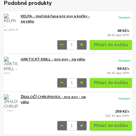
Podobné produkty
KELPA - mořská řasa pro psy a kočky -
Skladem
na váhu
49 Kč
/
x
44 Kč
bez DPH
Přidat do košíku
ARKTICKÝ KRILL - pro psy - na váhu
Skladem
59 Kč
/
x
53 Kč
bez DPH
Přidat do košíku
ŽRALOČÍ CHRUPAVKA - pro psy - na
Skladem
váhu
259 Kč
/
x
231 Kč
bez DPH
Přidat do košíku