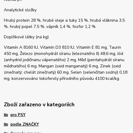
Analytické složky
Hrubý protein 28 %, hrubé oleje a tuky 15 %, hrubá vláknina 3,5
%, hrubý popel 7,5 %, vápník 1,4 %, fosfor 1,2 %
Doplňkové látky (na kg)
Vitamín A 8160 IU, Vitamín D3 810 IU, Vitamín E 81 mg, Taurin
450 mg, Železo (monohydrát síranu železnatého II) 48,6 mg, Jód
(anhydrid jodičnanu vápenatého) 2 mg, Měď (pentahydrát síranu
měďnatého) 6 mg, Mangan (oxid manganatý) 6 mg, Zinek (oxid
zinečnatý; chelát zinečnatý) 60 mg, Selen (seleničitan sodný) 0,18
mg, konzervováno tokoferoly přírodního původu 4100 kcal/kg.
Zboží zařazeno v kategoriích
pro PSY
podle ZNAČKY