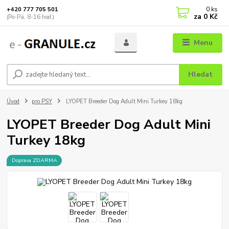
0
ks
+420 777 705 501
za
0 Kč
(Po-Pá, 8-16 hod.)
Menu
Hledat
Úvod
pro PSY
LYOPET Breeder Dog Adult Mini Turkey 18kg
LYOPET Breeder Dog Adult Mini
Turkey 18kg
Doprava ZDARMA