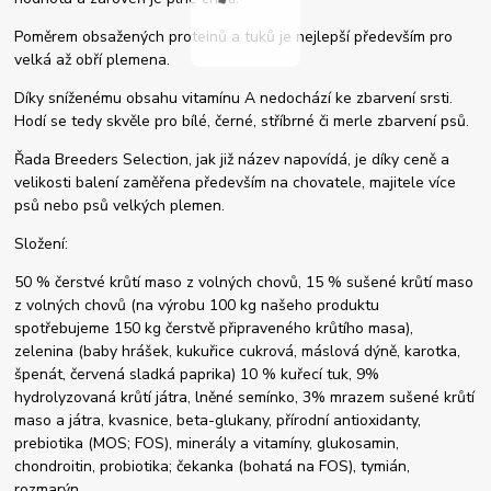
Poměrem obsažených proteinů a tuků je nejlepší především pro
velká až obří plemena.
Díky sníženému obsahu vitamínu A nedochází ke zbarvení srsti.
Hodí se tedy skvěle pro bílé, černé, stříbrné či merle zbarvení psů.
Řada Breeders Selection, jak již název napovídá, je díky ceně a
velikosti balení zaměřena především na chovatele, majitele více
psů nebo psů velkých plemen.
Složení:
50 % čerstvé krůtí maso z volných chovů, 15 % sušené krůtí maso
z volných chovů (na výrobu 100 kg našeho produktu
spotřebujeme 150 kg čerstvě připraveného krůtího masa),
zelenina (baby hrášek, kukuřice cukrová, máslová dýně, karotka,
špenát, červená sladká paprika) 10 % kuřecí tuk, 9%
hydrolyzovaná krůtí játra, lněné semínko, 3% mrazem sušené krůtí
maso a játra, kvasnice, beta-glukany, přírodní antioxidanty,
prebiotika (MOS; FOS), minerály a vitamíny, glukosamin,
chondroitin, probiotika; čekanka (bohatá na FOS), tymián,
rozmarýn.