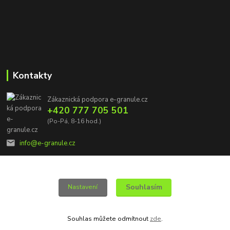
Kontakty
Zákaznická podpora e-granule.cz
+420 777 705 501
(Po-Pá, 8-16 hod.)
info@e-granule.cz
Souhlasím
Nastavení
© 2022 e-granule.cz *** Všechna práva vyhrazena
Souhlas můžete odmítnout
zde
.
Vytvořeno na
Eshop-rychle.cz