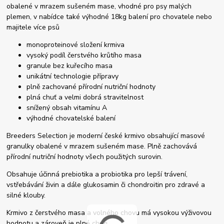
obalené v mrazem sušeném mase, vhodné pro psy malých
plemen, v nabídce také výhodné 18kg balení pro chovatele nebo
majitele více psů
monoproteinové složení krmiva
vysoký podíl čerstvého krůtího masa
granule bez kuřecího masa
unikátní technologie přípravy
plně zachované přírodní nutriční hodnoty
plná chuť a velmi dobrá stravitelnost
snížený obsah vitamínu A
výhodné chovatelské balení
Breeders Selection je moderní české krmivo obsahující masové
granulky obalené v mrazem sušeném mase. Plně zachovává
přírodní nutriční hodnoty všech použitých surovin.
Obsahuje účinná prebiotika a probiotika pro lepší trávení,
vstřebávání živin a dále glukosamin či chondroitin pro zdravé a
silné klouby.
Krmivo z čerstvého masa a volného chovu má vysokou výživovou
hodnotu a zároveň je plné chuti.