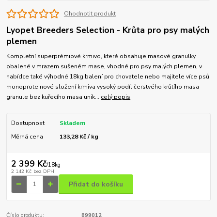
Ohodnotit produkt
Lyopet Breeders Selection - Krůta pro psy malých
plemen
Kompletní superprémiové krmivo, které obsahuje masové granulky
obalené v mrazem sušeném mase, vhodné pro psy malých plemen, v
nabídce také výhodné 18kg balení pro chovatele nebo majitele více psů
monoproteinové složení krmiva vysoký podíl čerstvého krůtího masa
granule bez kuřecího masa unik...
celý popis
Dostupnost
Skladem
Měrná cena
133,28 Kč / kg
2 399 Kč
/
18kg
2 142 Kč
bez DPH
Přidat do košíku
Číslo produktu:
899012