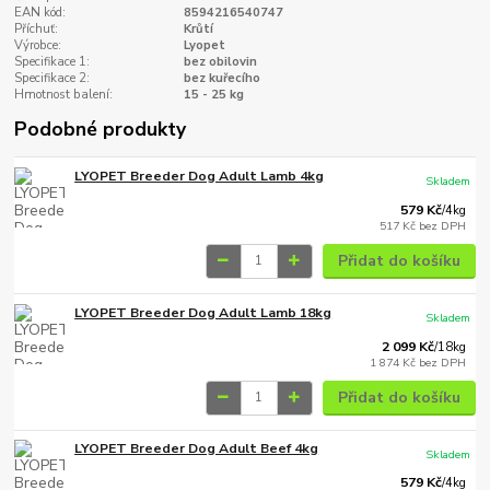
EAN kód:
8594216540747
Příchuť:
Krůtí
Výrobce:
Lyopet
Specifikace 1:
bez obilovin
Specifikace 2:
bez kuřecího
Hmotnost balení:
15 - 25 kg
Podobné produkty
LYOPET Breeder Dog Adult Lamb 4kg
Skladem
579 Kč
/
4kg
517 Kč
bez DPH
Přidat do košíku
LYOPET Breeder Dog Adult Lamb 18kg
Skladem
2 099 Kč
/
18kg
1 874 Kč
bez DPH
Přidat do košíku
LYOPET Breeder Dog Adult Beef 4kg
Skladem
579 Kč
/
4kg