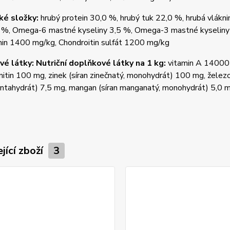
ké složky:
hrubý protein 30,0 %, hrubý tuk 22,0 %, hrubá vlákni
5 %, Omega-6 mastné kyseliny 3,5 %, Omega-3 mastné kyseliny
in 1400 mg/kg, Chondroitin sulfát 1200 mg/kg
é látky: Nutriční doplňkové látky na 1 kg:
vitamin A 14000 
nitin 100 mg, zinek (síran zinečnatý, monohydrát) 100 mg, želez
ntahydrát) 7,5 mg, mangan (síran manganatý, monohydrát) 5,0 m
jící zboží
3