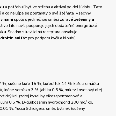
ku
a potřebují být ve střehu a aktivní po delší dobu. Tato
é a co nejlépe se postaraly o svá štěňata. Všechny
ovinami
spolu s jedinečnou směsí
zdravé zeleniny a
Active Life navíc podporuje jejich dodatečné energetické
uku
. Snadno stravitelná receptura obsahuje
droitin sulfát
pro podporu kyčlí a kloubů.
 %, sušené kuře 15 %, kuřecí tuk 14 %, kuřecí omáčka
%, lněné semínko 3 %, jablka 0,5 %, mrkev, lososový olej
ktický kril (zdroj kyseliny eikosapentaenové a
nulin) 0,5 %, D-glukosamin hydrochlorid 200 mg/ kg,
y 0,01 %, Yucca Schidigera, směs bylinek (sušený