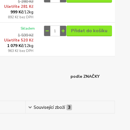
1 280 Kč
Ušetříte 281 Kč
999 Kč
/
12kg
892 Kč
bez DPH
Skladem
Přidat do košíku
1 599 Kč
Ušetříte 520 Kč
1 079 Kč
/
12kg
963 Kč
bez DPH
podle ZNAČKY
Související zboží
3