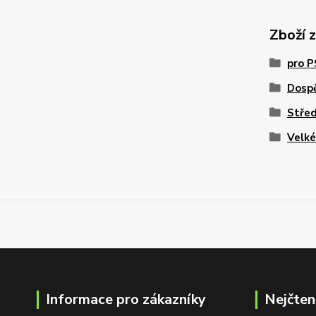
Zboží 
pro 
Dosp
Stře
Velk
Informace pro zákazníky
Nejčten