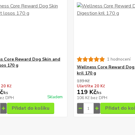
s Core Reward Dog Skin and
1 hodnocení
sos 170 g
Wellness Core Reward Dog
kril 170 g
139 Kč
 20 Kč
Ušetříte 20 Kč
č
119 Kč
/
ks
/
ks
Skladem
ez DPH
106 Kč
bez DPH
Přidat do košíku
Přidat do ko