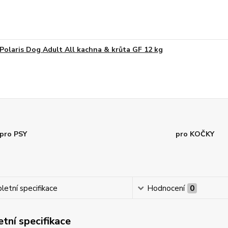
Polaris Dog Adult All kachna & krůta GF 12 kg
pro PSY
pro KOČKY
etní specifikace
Hodnocení
0
tní specifikace