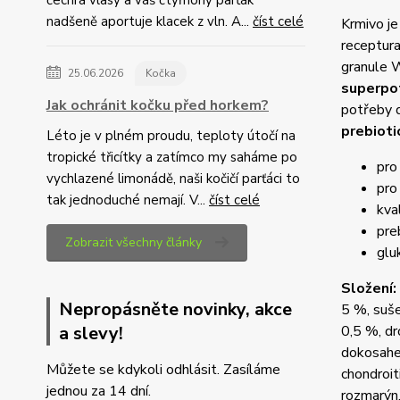
čechrá vlasy a váš čtyřnohý parťák
nadšeně aportuje klacek z vln. A...
číst celé
Krmivo j
receptura
granule 
25.06.2026
Kočka
superpo
Jak ochránit kočku před horkem?
potřeby 
prebioti
Léto je v plném proudu, teploty útočí na
tropické třicítky a zatímco my saháme po
pro
vychlazené limonádě, naši kočičí parťáci to
pro 
tak jednoduché nemají. V...
číst celé
kva
pre
Zobrazit všechny články
glu
Složení:
Nepropásněte novinky, akce
5 %, suše
a slevy!
0,5 %, dr
dokosahex
Můžete se kdykoli odhlásit. Zasíláme
chondroit
jednou za 14 dní.
rozmarýn,