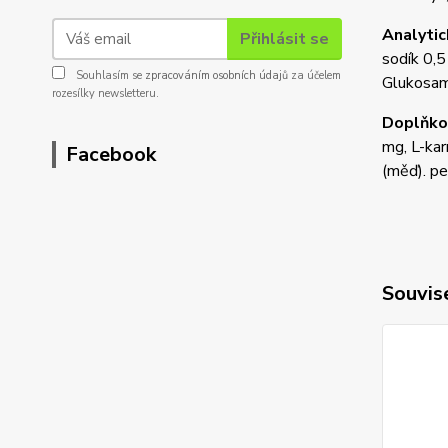
Analytic
Přihlásit se
sodík 0,
Souhlasím se
zpracováním osobních údajů
za účelem
Glukosam
rozesílky newsletteru.
Doplňkov
mg, L-kar
Facebook
(měď). pe
Souvise