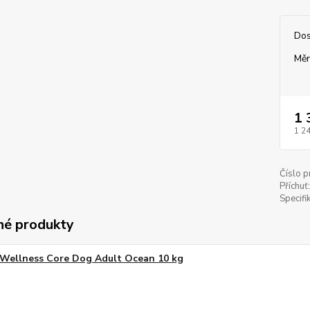
Dos
Měr
1 
1 2
Číslo p
Příchuť:
Specifi
é produkty
Wellness Core Dog Adult Ocean 10 kg