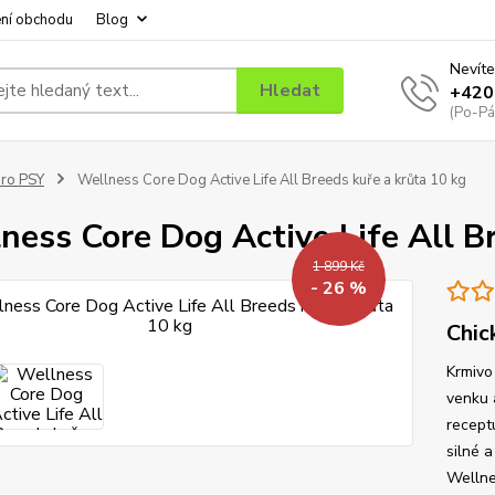
ní obchodu
Blog
Nevíte
Hledat
+420
(Po-Pá
ro PSY
Wellness Core Dog Active Life All Breeds kuře a krůta 10 kg
ness Core Dog Active Life All B
1 899 Kč
- 26 %
Chic
Krmivo
venku a
recept
silné 
Wellne