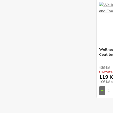
Wellnes
Coat lo
139 Kč
Ušetříte
119 K
106 Kč
b