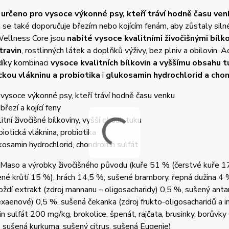
e
určeno pro vysoce výkonné psy, kteří tráví hodně času ven
 se také doporučuje březím nebo kojícím fenám, aby zůstaly siln
Wellness Core jsou
nabité vysoce kvalitními živočišnými bílk
travin
, rostlinných látek a doplňků výživy, bez plniv a obilovin. 
díky kombinaci
vysoce kvalitních bílkovin a vyššímu obsahu t
ckou vlákninu a probiotika
i
glukosamin hydrochlorid a chon
 vysoce výkonné psy, kteří tráví hodně času venku
březí a kojící feny
litní živočišné bílkoviny, vyšší obsah tuku
biotická vláknina, probiotika
kosamin hydrochlorid, chondroitin sulfát
Maso a výrobky živočišného původu (kuře 51 % (čerstvé kuře 17
né krůtí 15 %), hrách 14,5 %, sušené brambory, řepná dužina 4 
oždí extrakt (zdroj mannanu – oligosacharidy) 0,5 %, sušený antar
aenové) 0,5 %, sušená čekanka (zdroj frukto-oligosacharidů a i
in sulfát 200 mg/kg, brokolice, špenát, rajčata, brusinky, borůvk
 sušená kurkuma, sušený citrus, sušená Eugenie)