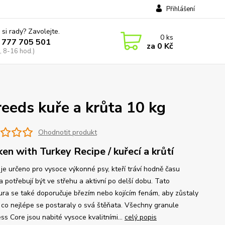
Přihlášení
 si rady? Zavolejte.
0
ks
 777 705 501
za
0 Kč
, 8-16 hod.)
reeds kuře a krůta 10 kg
Ohodnotit produkt
ken with Turkey Recipe / kuřecí a krůtí
 je určeno pro vysoce výkonné psy, kteří tráví hodně času
 potřebují být ve střehu a aktivní po delší dobu. Tato
ura se také doporučuje březím nebo kojícím fenám, aby zůstaly
a co nejlépe se postaraly o svá štěňata. Všechny granule
ss Core jsou nabité vysoce kvalitními...
celý popis