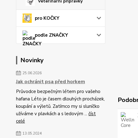
Veterinární přípravky
pro KOČKY
podle ZNAČKY
Novinky
25.06.2026
Jak ochránit psa před horkem
Průvodce bezpečným létem pro vašeho
hafana Léto je časem dlouhých procházek,
Podobn
koupání a výletů. Zatímco my si sluníčko
užíváme v plavkách a s ledovým ...
číst
celé
13.05.2024