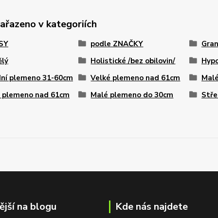
zařazeno v kategoriích
PSY
podle ZNAČKY
Gran
ělý
Holistické /bez obilovin/
Hypo
dní plemeno 31-60cm
Velké plemeno nad 61cm
Malé
é plemeno nad 61cm
Malé plemeno do 30cm
Stře
ější na blogu
Kde nás najdete