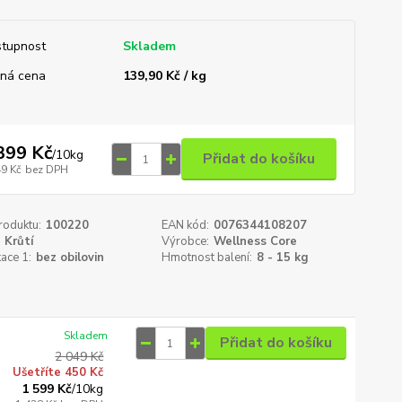
tupnost
Skladem
ná cena
139,90 Kč / kg
399 Kč
/
10kg
Přidat do košíku
49 Kč
bez DPH
roduktu:
100220
EAN kód:
0076344108207
Krůtí
Výrobce:
Wellness Core
kace 1:
bez obilovin
Hmotnost balení:
8 - 15 kg
Skladem
Přidat do košíku
2 049 Kč
Ušetříte 450 Kč
1 599 Kč
/
10kg