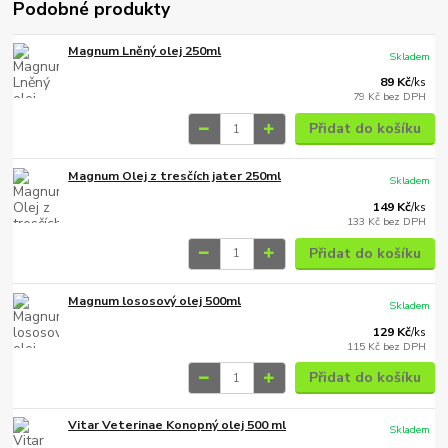
Podobné produkty
Magnum Lněný olej 250ml
Skladem
89 Kč
/
ks
79 Kč
bez DPH
Přidat do košíku
Magnum Olej z tresčích jater 250ml
Skladem
149 Kč
/
ks
133 Kč
bez DPH
Přidat do košíku
Magnum lososový olej 500ml
Skladem
129 Kč
/
ks
115 Kč
bez DPH
Přidat do košíku
Vitar Veterinae Konopný olej 500 ml
Skladem