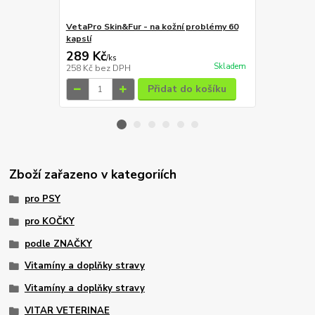
VetaPro Skin&Fur - na kožní problémy 60
ŽRALOČÍ CHR
kapslí
289 Kč
259 Kč
/
ks
/
x
Skladem
258 Kč
bez DPH
231 Kč
bez 
Přidat do košíku
Zboží zařazeno v kategoriích
pro PSY
pro KOČKY
podle ZNAČKY
Vitamíny a doplňky stravy
Vitamíny a doplňky stravy
VITAR VETERINAE