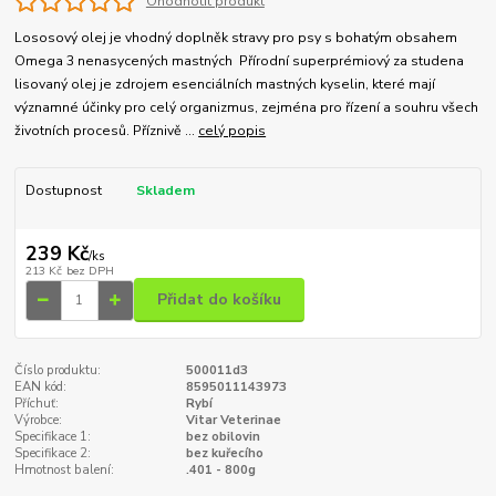
Ohodnotit produkt
Lososový olej je vhodný doplněk stravy pro psy s bohatým obsahem
Omega 3 nenasycených mastných Přírodní superprémiový za studena
lisovaný olej je zdrojem esenciálních mastných kyselin, které mají
významné účinky pro celý organizmus, zejména pro řízení a souhru všech
životních procesů. Příznivě ...
celý popis
Dostupnost
Skladem
239 Kč
/
ks
213 Kč
bez DPH
Přidat do košíku
Číslo produktu:
500011d3
EAN kód:
8595011143973
Příchuť:
Rybí
Výrobce:
Vitar Veterinae
Specifikace 1:
bez obilovin
Specifikace 2:
bez kuřecího
Hmotnost balení:
.401 - 800g