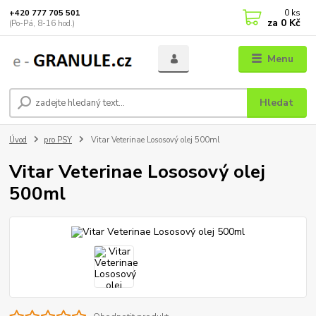
0
ks
+420 777 705 501
za
0 Kč
(Po-Pá, 8-16 hod.)
Menu
Hledat
Úvod
pro PSY
Vitar Veterinae Lososový olej 500ml
Vitar Veterinae Lososový olej
500ml