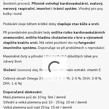
životních procesů.
Příznivě ovlivňují kardiovaskulární, svalový,
nervový, respirační, imunitní i trávicí systém.
Vhodný pro psy,
kočky i koně.
Podávání oleje během krátké doby
zlepšuje stav kůže a srsti.
Při pravidelném používání tedy
snížíte riziko kardiovaskulárních
onemocnění, snížíte hladinu cholesterolu v krvi a významně
zlepšíte kvalitu srsti.
Má velmi pozitivní vliv na
fungování
imunitního systému.
Doporučuje se při problémech s reprodukcí.
Maximálně čistý a přírodní zdroj nezbytně důležitých látek pro
zdravý život.
Složení:
lososový olej, Rosmarinus officinalis extrakt, vitamín E.
Celkový obsah Omega 3 kyselin 18 % (EPA: 2-5 %, DHA: 3-8 %,
DPA: 1-6 %)
Doporučené dávkování:
Malá plemena psů do 10 kg: 5ml / denně
Střední a velká plemena psů 10 - 25 kg: 10 ml / denně
Velká plemena psů nad 25 kg: 15 ml / denně