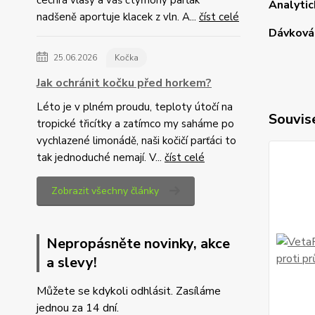
Analytic
nadšeně aportuje klacek z vln. A...
číst celé
Dávková
25.06.2026
Kočka
Jak ochránit kočku před horkem?
Léto je v plném proudu, teploty útočí na
Souvise
tropické třicítky a zatímco my saháme po
vychlazené limonádě, naši kočičí parťáci to
tak jednoduché nemají. V...
číst celé
Zobrazit všechny články
Nepropásněte novinky, akce
a slevy!
Můžete se kdykoli odhlásit. Zasíláme
jednou za 14 dní.