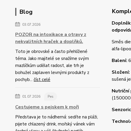
Komple
Blog
Doplněk 
03.07.2026
odpovída
POZOR na intoxikace a otravy z
nekvalitních hraček a doplňků.
Směs diet
alfa-lipo
Toto je obrovské a často přehlížené
téma. Jako majitelé se snažíme svým
Balení:
6
mazlíčkům udělat radost, ale trh je
Složení:
bohužel zaplaven levnými produkty z
sušená je
pochyb...
číst celé
Nutriční 
01.07.2026
Pes
(150000 
Cestujeme s pejskem k moři
Senzoric
Představa je to nádherná: sedíte na pláži,
Technol
pijete chlazený drink, mořský vánek vám
čechrá vlasy a váš čtyřnohý parťák