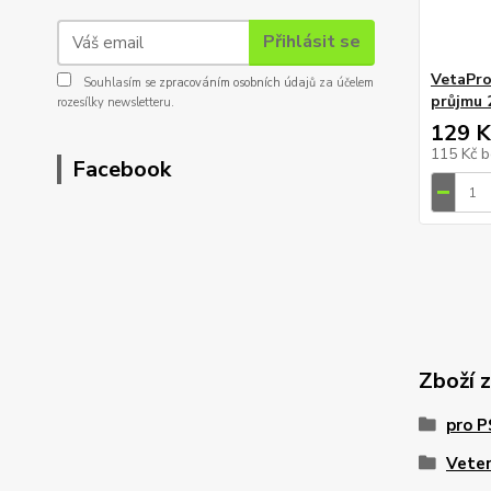
Přihlásit se
VetaPro
Souhlasím se
zpracováním osobních údajů
za účelem
průjmu 
rozesílky newsletteru.
129 K
115 Kč
b
Facebook
Zboží 
pro 
Veter