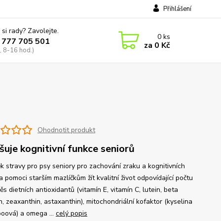
Přihlášení
 si rady? Zavolejte.
0
ks
 777 705 501
za
0 Kč
, 8-16 hod.)
Ohodnotit produkt
šuje kognitivní funkce seniorů
k stravy pro psy seniory pro zachování zraku a kognitivních
a pomoci starším mazlíčkům žít kvalitní život odpovídající počtu
ěs dietních antioxidantů (vitamín E, vitamín C, lutein, beta
, zeaxanthin, astaxanthin), mitochondriální kofaktor (kyselina
poová) a omega ...
celý popis