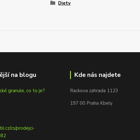
Diety
ější na blogu
Kde nás najdete
cké granule, co to je?
Rackova zahrada 1123
197 00 Praha Kbely