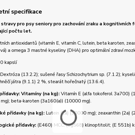
tní specifikace
stravy pro psy seniory pro zachování zraku a kognitivních f
jící počtu let.
ních antioxidantů (vitamín E, vitamín C, lutein, beta karoten, zea
ová) a omega 3 mastné kyseliny (DHA) pro optimální zdraví mozku
0 kapslí
Dextróza (13.2.2); sušené řasy Schizochytrium sp. (7.1.2); kyselin
hněčí játra (9.1.1) 2 %, stearát hořečnatý (13.6.4).
přídavky: Vitamíny (na kg):
Vitamín E (alfa tokoferol 3a700) 
mg); beta-karoten (3a160(a)) (10000 mg).
ké přídavky (na kg):
Lutein (2a) (10000 mg); zeaxanthin (2a) (
ogické přídavky:
(E460) MCC; (1g568) klinoptitolit; (E 551b) ko