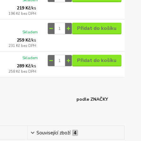
Skladem
219 Kč
/
ks
196 Kč
bez DPH
Přidat do košíku
Skladem
259 Kč
/
ks
231 Kč
bez DPH
Skladem
Přidat do košíku
289 Kč
/
ks
258 Kč
bez DPH
podle ZNAČKY
Související zboží
4