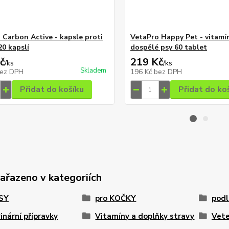
 Carbon Active - kapsle proti
VetaPro Happy Pet - vitamí
20 kapslí
dospělé psy 60 tablet
č
219 Kč
/
ks
/
ks
Skladem
ez DPH
196 Kč
bez DPH
Přidat do košíku
Přidat do ko
zařazeno v kategoriích
PSY
pro KOČKY
pod
inární přípravky
Vitamíny a doplňky stravy
Vete