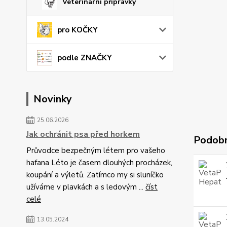
Veterinární přípravky
pro KOČKY
podle ZNAČKY
Novinky
25.06.2026
Jak ochránit psa před horkem
Podobn
Průvodce bezpečným létem pro vašeho
hafana Léto je časem dlouhých procházek,
koupání a výletů. Zatímco my si sluníčko
užíváme v plavkách a s ledovým ...
číst
celé
13.05.2024