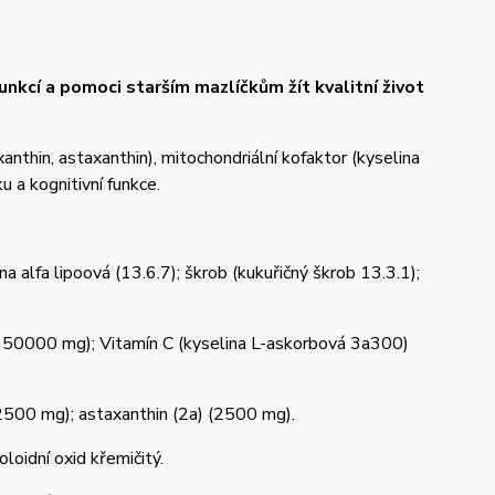
unkcí a pomoci starším mazlíčkům žít kvalitní život
xanthin, astaxanthin), mitochondriální kofaktor (kyselina
 a kognitivní funkce.
a alfa lipoová (13.6.7); škrob (kukuřičný škrob 13.3.1);
(150000 mg); Vitamín C (kyselina L-askorbová 3a300)
2500 mg); astaxanthin (2a) (2500 mg).
loidní oxid křemičitý.