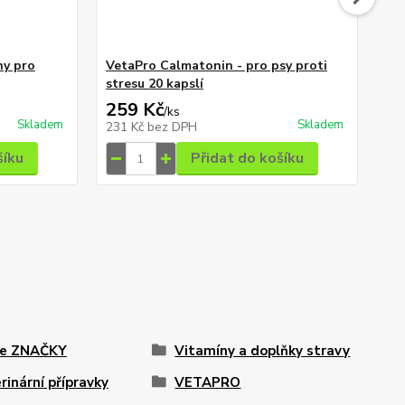
ny pro
VetaPro Calmatonin - pro psy proti
Ve
stresu 20 kapslí
60 
259 Kč
2
/
ks
Skladem
Skladem
231 Kč
bez DPH
25
šíku
Přidat do košíku
le ZNAČKY
Vitamíny a doplňky stravy
rinární přípravky
VETAPRO