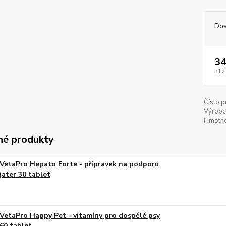
Dos
34
312
Číslo p
Výrobc
Hmotno
é produkty
VetaPro Hepato Forte - přípravek na podporu
jater 30 tablet
VetaPro Happy Pet - vitamíny pro dospělé psy
60 tablet