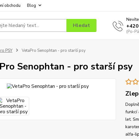
ní obchodu
Blog
Nevíte
Hledat
+420
(Po-Pá
ro PSY
VetaPro Senophtan - pro starší psy
Pro Senophtan - pro starší psy
Zlep
Doplně
funkcí 
let. Sm
karoten
alfa-li