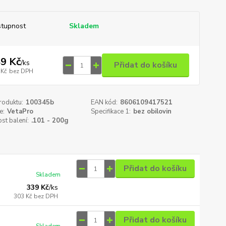
tupnost
Skladem
9 Kč
/
ks
Přidat do košíku
 Kč
bez DPH
roduktu:
100345b
EAN kód:
8606109417521
e:
VetaPro
Specifikace 1:
bez obilovin
st balení:
.101 - 200g
Přidat do košíku
Skladem
339 Kč
/
ks
303 Kč
bez DPH
Přidat do košíku