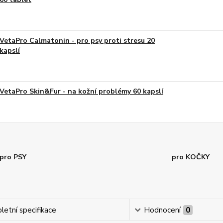
VetaPro Calmatonin - pro psy proti stresu 20
kapslí
VetaPro Skin&Fur - na kožní problémy 60 kapslí
pro PSY
pro KOČKY
etní specifikace
Hodnocení
0