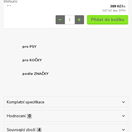
389 Kč
/
ks
347 Kč
bez DPH
Přidat do košíku
pro PSY
pro KOČKY
podle ZNAČKY
Kompletní specifikace
Hodnocení
0
Související zboží
4