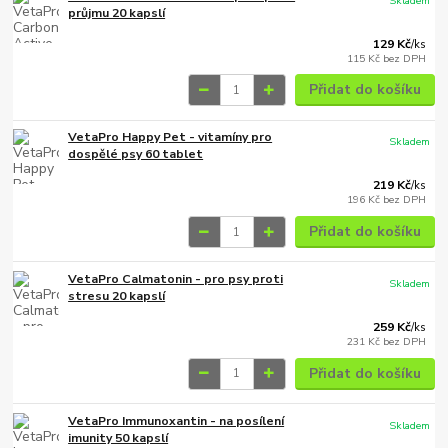
Skladem
průjmu 20 kapslí
129 Kč
/
ks
115 Kč
bez DPH
Přidat do košíku
VetaPro Happy Pet - vitamíny pro
Skladem
dospělé psy 60 tablet
219 Kč
/
ks
196 Kč
bez DPH
Přidat do košíku
VetaPro Calmatonin - pro psy proti
Skladem
stresu 20 kapslí
259 Kč
/
ks
231 Kč
bez DPH
Přidat do košíku
VetaPro Immunoxantin - na posílení
Skladem
imunity 50 kapslí