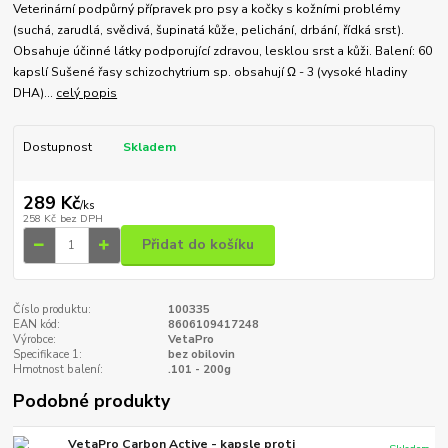
Veterinární podpůrný přípravek pro psy a kočky s kožními problémy
(suchá, zarudlá, svědivá, šupinatá kůže, pelichání, drbání, řídká srst).
Obsahuje účinné látky podporující zdravou, lesklou srst a kůži. Balení: 60
kapslí Sušené řasy schizochytrium sp. obsahují Ω - 3 (vysoké hladiny
DHA)...
celý popis
Dostupnost
Skladem
289 Kč
/
ks
258 Kč
bez DPH
Přidat do košíku
Číslo produktu:
100335
EAN kód:
8606109417248
Výrobce:
VetaPro
Specifikace 1:
bez obilovin
Hmotnost balení:
.101 - 200g
Podobné produkty
VetaPro Carbon Active - kapsle proti