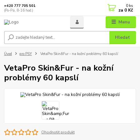
0
ks
+420 777 705 501
za
0 Kč
(Po-Pá, 8-16 hod.)
Menu
Hledat
Úvod
pro PSY
VetaPro Skin&Fur - na kožní problémy 60 kapslí
VetaPro Skin&Fur - na kožní
problémy 60 kapslí
Ohodnotit produkt