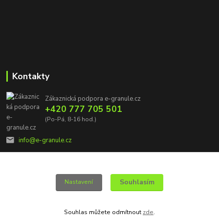
Kontakty
Zákaznická podpora e-granule.cz
+420 777 705 501
(Po-Pá, 8-16 hod.)
info@e-granule.cz
Souhlasím
Nastavení
© 2022 e-granule.cz *** Všechna práva vyhrazena
Souhlas můžete odmítnout
zde
.