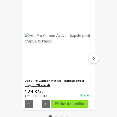
VetaPro Carbon Active - kapsle proti
VetaPro Hap
průjmu 20 kapslí
psy 60 tabl
129 Kč
219 Kč
/
ks
/
ks
Skladem
115 Kč
bez DPH
196 Kč
bez 
Přidat do košíku