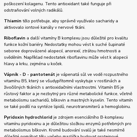
poškození kolagenu. Tento antioxidant také funguje při
odstraňování volných radikálů.
Thiamin
tělo potřebuje, aby správně využívalo sacharidy a
aktivovalo iontové kanály v nervové tkáni.
Riboflavin
a další vitamíny B komplexu jsou důležité pro kvalitu
funkce kožní bariéry. Nedostatky mohou vést k suché šupinaté
seboree doprovázené alopecií, anorexií, ztrátou hmotnosti a
svěděním. Například nedostatek riboflavinu může vést k alopecii
hlavy a krku, zejména u koček.
Vápník - D - pantotenát
je vápenatá sůl ve vodě rozpustného
vitamínu B5, který se všudypřítomně vyskytuje v rostlinách a
živočišných tkáních s antioxidačními vlastnostmi. Vitamín B5 je
růstový faktor a je nezbytný pro různé metabolické funkce, včetně
metabolismu sacharidů, bílkovin a mastných kyselin. Tento vitamín
se také podílí na syntéze lipidů, neurotransmiterů a hemoglobinu.
Pyridoxin hydrochlorid
je zdrojem esenciálního B-komplexu
vitamínu pyridoxinu a je důležitou složkou enzymů potřebných pro
metabolismus bílkovin. Kromě budování svalů je také nesmírně
důležité pomáhat tělu vašeho mazlíčka budovat proteinové