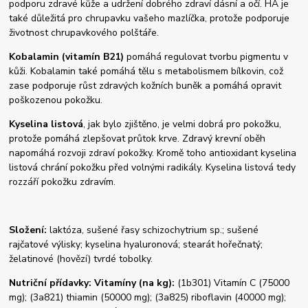
podporu zdravé kůže a udržení dobrého zdraví dásní a očí. HA je
také důležitá pro chrupavku vašeho mazlíčka, protože podporuje
životnost chrupavkového polštáře.
Kobalamin (vitamín B21)
pomáhá regulovat tvorbu pigmentu v
kůži. Kobalamin také pomáhá tělu s metabolismem bílkovin, což
zase podporuje růst zdravých kožních buněk a pomáhá opravit
poškozenou pokožku.
Kyselina listová
, jak bylo zjištěno, je velmi dobrá pro pokožku,
protože pomáhá zlepšovat průtok krve. Zdravý krevní oběh
napomáhá rozvoji zdraví pokožky. Kromě toho antioxidant kyselina
listová chrání pokožku před volnými radikály. Kyselina listová tedy
rozzáří pokožku zdravím.
Složení:
laktóza, sušené řasy schizochytrium sp.; sušené
rajčatové výlisky; kyselina hyaluronová; stearát hořečnatý;
želatinové (hovězí) tvrdé tobolky.
Nutriční přídavky: Vitamíny (na kg):
(1b301) Vitamín C (75000
mg); (3a821) thiamin (50000 mg); (3a825) riboflavin (40000 mg);