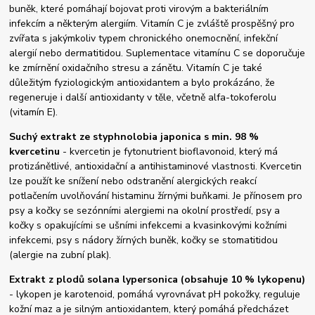
buněk, které pomáhají bojovat proti virovým a bakteriálním
infekcím a některým alergiím. Vitamín C je zvláště prospěšný pro
zvířata s jakýmkoliv typem chronického onemocnění, infekční
alergií nebo dermatitidou. Suplementace vitamínu C se doporučuje
ke zmírnění oxidačního stresu a zánětu. Vitamín C je také
důležitým fyziologickým antioxidantem a bylo prokázáno, že
regeneruje i další antioxidanty v těle, včetně alfa-tokoferolu
(vitamín E).
Suchý extrakt ze styphnolobia japonica s min. 98 %
kvercetinu
- kvercetin je fytonutrient bioflavonoid, který má
protizánětlivé, antioxidační a antihistaminové vlastnosti. Kvercetin
lze použít ke snížení nebo odstranění alergických reakcí
potlačením uvolňování histaminu žírnými buňkami. Je přínosem pro
psy a kočky se sezónními alergiemi na okolní prostředí, psy a
kočky s opakujícími se ušními infekcemi a kvasinkovými kožními
infekcemi, psy s nádory žírných buněk, kočky se stomatitidou
(alergie na zubní plak).
Extrakt z plodů solana lypersonica (obsahuje 10 % lykopenu)
- lykopen je karotenoid, pomáhá vyrovnávat pH pokožky, reguluje
kožní maz a je silným antioxidantem, který pomáhá předcházet