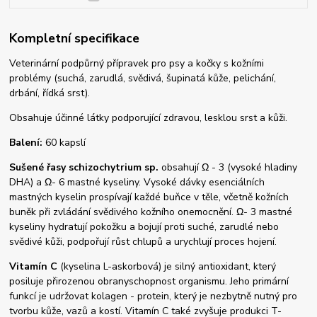
Kompletní specifikace
Veterinární podpůrný přípravek pro psy a kočky s kožními
problémy (suchá, zarudlá, svědivá, šupinatá kůže, pelichání,
drbání, řídká srst).
Obsahuje účinné látky podporující zdravou, lesklou srst a kůži.
Balení:
60 kapslí
Sušené řasy schizochytrium sp.
obsahují Ω - 3 (vysoké hladiny
DHA) a Ω
- 6 mastné kyseliny. Vysoké dávky esenciálních
mastných kyselin prospívají každé buňce v těle, včetně kožních
buněk při zvládání svědivého kožního onemocnění. Ω
- 3 mastné
kyseliny hydratují pokožku a bojují proti suché, zarudlé nebo
svědivé kůži, podpořují růst chlupů a urychlují proces hojení.
Vitamín C
(kyselina L-askorbová) je silný antioxidant, který
posiluje přirozenou obranyschopnost organismu. Jeho primární
funkcí je udržovat kolagen - protein, který je nezbytně nutný pro
tvorbu kůže, vazů a kostí. Vitamín C také zvyšuje produkci T-