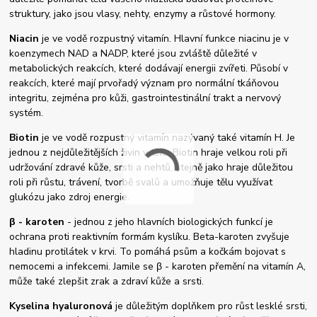
struktury, jako jsou vlasy, nehty, enzymy a růstové hormony.
Niacin
je ve vodě rozpustný vitamín. Hlavní funkce niacinu je v
koenzymech NAD a NADP, které jsou zvláště důležité v
metabolických reakcích, které dodávají energii zvířeti. Působí v
reakcích, které mají prvořadý význam pro normální tkáňovou
integritu, zejména pro kůži, gastrointestinální trakt a nervový
systém.
Biotin
je ve vodě rozpustný vitamín nazývaný také vitamín H. Je
jednou z nejdůležitějších živin v těle. Biotin hraje velkou roli při
udržování zdravé kůže, srsti a nehtů, stejně jako hraje důležitou
roli při růstu, trávení, tvorbě svalů a umožňuje tělu využívat
glukózu jako zdroj energie.
β
- karoten
- jednou z jeho hlavních biologických funkcí je
ochrana proti reaktivním formám kyslíku. Beta-karoten zvyšuje
hladinu protilátek v krvi. To pomáhá psům a kočkám bojovat s
nemocemi a infekcemi. Jamile se
β
- karoten přemění na vitamín A,
může také zlepšit zrak a zdraví kůže a srsti.
Kyselina hyaluronová
je důležitým doplňkem pro růst lesklé srsti,