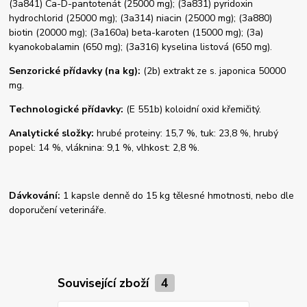
(3a841) Ca-D-pantotenát (25000 mg); (3a831) pyridoxin
hydrochlorid (25000 mg); (3a314) niacin (25000 mg); (3a880)
biotin (20000 mg); (3a160a) beta-karoten (15000 mg); (3a)
kyanokobalamin (650 mg); (3a316) kyselina listová (650 mg).
Senzorické přídavky (na kg):
(2b) extrakt ze s. japonica 50000
mg.
Technologické přídavky:
(E 551b) koloidní oxid křemičitý.
Analytické složky:
hrubé proteiny: 15,7 %, tuk: 23,8 %, hrubý
popel: 14 %, vláknina: 9,1 %, vlhkost: 2,8 %.
Dávkování:
1 kapsle denně do 15 kg tělesné hmotnosti, nebo dle
doporučení veterináře.
Související zboží
4