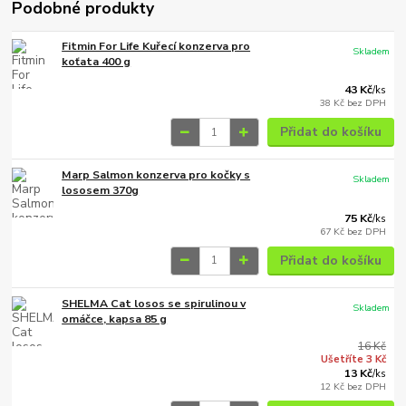
Podobné produkty
Fitmin For Life Kuřecí konzerva pro
Skladem
koťata 400 g
43 Kč
/
ks
38 Kč
bez DPH
Přidat do košíku
Marp Salmon konzerva pro kočky s
Skladem
lososem 370g
75 Kč
/
ks
67 Kč
bez DPH
Přidat do košíku
SHELMA Cat losos se spirulinou v
Skladem
omáčce, kapsa 85 g
16 Kč
Ušetříte 3 Kč
13 Kč
/
ks
12 Kč
bez DPH