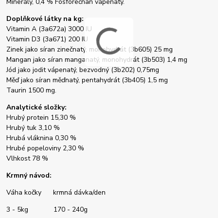
Minerály, 0,4 % Fosforečnan vápenatý.
Doplňkové látky na kg:
Vitamin A (3a672a) 3000 IU
Vitamin D3 (3a671) 200 IU
Zinek jako síran zinečnatý, monohydrát (3b605) 25 mg
Mangan jako síran manganatý, monohydrát (3b503) 1,4 mg
Jód jako jodit vápenatý, bezvodný (3b202) 0,75mg
Měď jako síran měďnatý, pentahydrát (3b405) 1,5 mg
Taurin 1500 mg.
Analytické složky:
Hrubý protein 15,30 %
Hrubý tuk 3,10 %
Hrubá vláknina 0,30 %
Hrubé popeloviny 2,30 %
Vlhkost 78 %
Krmný návod:
Váha kočky krmná dávka/den
3 - 5kg 170 - 240g