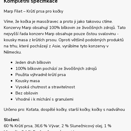
Kompletní specifikace
Marp Filet – Krůtí prsa pro kočky
Víme, že kočka je masožravec a proto ji jako takovou ctíme.
Konzervy Marp obsahují 100% bílkovin ze živočišných zdrojů. Tato
nejvyšší řada konzerv Marp obsahuje pouze čistou svalovinu -
kousky masa z krůtích prsou. Oproti většině podobných produktů
na trhu, které pocházejí z Asie, vyrábíme tyto konzervy v
Německu.
Jeden druh bílkovin
100% bílkovin pochází ze živočišných zdrojů
Použita výhradně krůtí prsa
Kousky masa
Vysoká chutnost a stravitelnost
Bez obilovin
Vhodné i k míchání s granulemi
Určeno pro: Koťata, dospělé kočky, starší kočky, kočky s nadváhou
Složení:
60 % Krůtí prsa, 36,6 % Vývar, 2 % Slunečnicový olej, 1 %