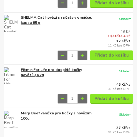
Přidat do košíku
SHELMA Cat hovězí s rajčaty v omáčce,
Skladem
kapsa 85 g
16 Kč
Ušetříte 4 Kč
12 Kč
/
ks
11 Kč
bez DPH
Přidat do košíku
Fitmin For Life pro dospělé kočky
Skladem
hovězí 0,4 kg
43 Kč
/
ks
38 Kč
bez DPH
Přidat do košíku
Marp Beef vanička pro kočky s hovězím
Skladem
100g
37 Kč
/
ks
33 Kč
bez DPH