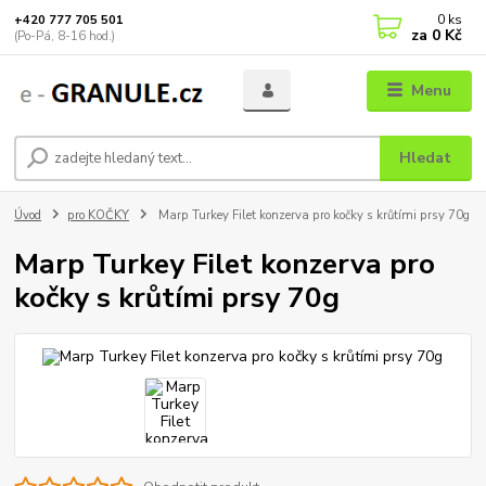
0
ks
+420 777 705 501
za
0 Kč
(Po-Pá, 8-16 hod.)
Menu
Hledat
Úvod
pro KOČKY
Marp Turkey Filet konzerva pro kočky s krůtími prsy 70g
Marp Turkey Filet konzerva pro
kočky s krůtími prsy 70g