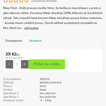
Ohodnotit produkt
Marp Filet – Krůtí prsa pro kočky Víme, že kočka je masožravec a proto ji
jako takovou ctíme. Konzervy Marp obsahují 100% bílkovin ze živočišných
zdrojů. Tato nejvyšší řada konzerv Marp obsahuje pouze čistou svalovinu
- kousky masa z krůtích prsou. Oproti většině podobných produktů na
trhu, které po...
celý popis
Dostupnost
Skladem
39 Kč
/
ks
35 Kč
bez DPH
Přidat do košíku
Číslo produktu:
903025
EAN kód:
8595612504418
Příchuť:
Krůtí
Výrobce:
Marp
Specifikace 1:
bez obilovin
Specifikace 2:
bez kuřecího
Hmotnost balení:
.0 - 100g