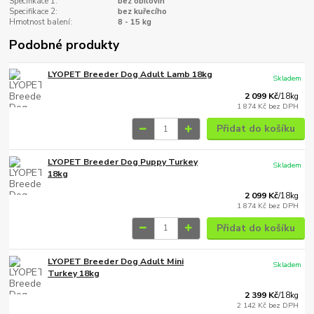
Specifikace 1:
bez obilovin
Specifikace 2:
bez kuřecího
Hmotnost balení:
8 - 15 kg
Podobné produkty
LYOPET Breeder Dog Adult Lamb 18kg
Skladem
2 099 Kč
/
18kg
1 874 Kč
bez DPH
Přidat do košíku
LYOPET Breeder Dog Puppy Turkey
Skladem
18kg
2 099 Kč
/
18kg
1 874 Kč
bez DPH
Přidat do košíku
LYOPET Breeder Dog Adult Mini
Skladem
Turkey 18kg
2 399 Kč
/
18kg
2 142 Kč
bez DPH