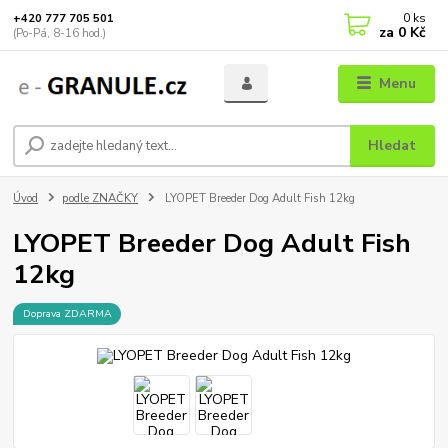
0
ks
+420 777 705 501
za
0 Kč
(Po-Pá, 8-16 hod.)
Menu
Hledat
Úvod
podle ZNAČKY
LYOPET Breeder Dog Adult Fish 12kg
LYOPET Breeder Dog Adult Fish
12kg
Doprava ZDARMA