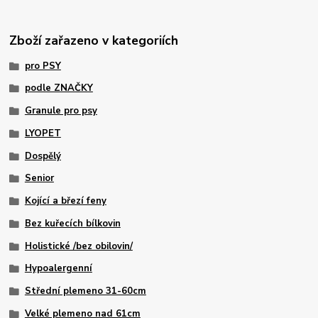
Zboží zařazeno v kategoriích
pro PSY
podle ZNAČKY
Granule pro psy
LYOPET
Dospělý
Senior
Kojící a březí feny
Bez kuřecích bílkovin
Holistické /bez obilovin/
Hypoalergenní
Střední plemeno 31-60cm
Velké plemeno nad 61cm