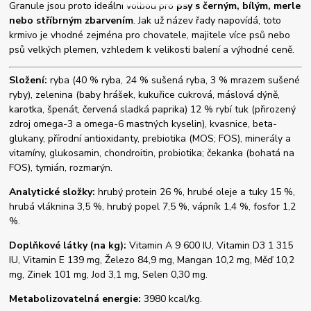
Granule jsou proto ideální volbou pro
psy s černým, bílým, merle
nebo stříbrným zbarvením
. Jak už název řady napovídá, toto
krmivo je vhodné zejména pro chovatele, majitele více psů nebo
psů velkých plemen, vzhledem k velikosti balení a výhodné ceně.
Složení:
ryba (40 % ryba, 24 % sušená ryba, 3 % mrazem sušené
ryby), zelenina (baby hrášek, kukuřice cukrová, máslová dýně,
karotka, špenát, červená sladká paprika) 12 % rybí tuk (přirozený
zdroj omega-3 a omega-6 mastných kyselin), kvasnice, beta-
glukany, přírodní antioxidanty, prebiotika (MOS; FOS), minerály a
vitamíny, glukosamin, chondroitin, probiotika; čekanka (bohatá na
FOS), tymián, rozmarýn.
Analytické složky:
hrubý protein 26 %, hrubé oleje a tuky 15 %,
hrubá vláknina 3,5 %, hrubý popel 7,5 %, vápník 1,4 %, fosfor 1,2
%.
Doplňkové látky (na kg):
Vitamin A 9 600 IU, Vitamin D3 1 315
IU, Vitamin E 139 mg, Železo 84,9 mg, Mangan 10,2 mg, Měď 10,2
mg, Zinek 101 mg, Jod 3,1 mg, Selen 0,30 mg.
Metabolizovatelná energie:
3980 kcal/kg.