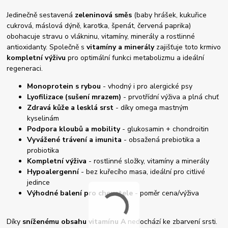
Jedinečně sestavená
zeleninová směs
(baby hrášek, kukuřice
cukrová, máslová dýně, karotka, špenát, červená paprika)
obohacuje stravu o vlákninu, vitamíny, minerály a rostlinné
antioxidanty. Společně s
vitamíny a minerály
zajišťuje toto krmivo
kompletní výživu
pro optimální funkci metabolizmu a ideální
regeneraci.
Monoprotein s rybou
- vhodný i pro alergické psy
Lyofilizace (sušení mrazem)
- prvotřídní výživa a plná chuť
Zdravá kůže a lesklá srst
- díky omega mastným
kyselinám
Podpora kloubů a mobility
- glukosamin + chondroitin
Vyvážené trávení a imunita
- obsažená prebiotika a
probiotika
Kompletní výživa
- rostlinné složky, vitamíny a minerály
Hypoalergenní
- bez kuřecího masa, ideální pro citlivé
jedince
Výhodné balení pro chovatele
- poměr cena/výživa
Díky
sníženému obsahu vitamínu A
nedochází ke zbarvení srsti.