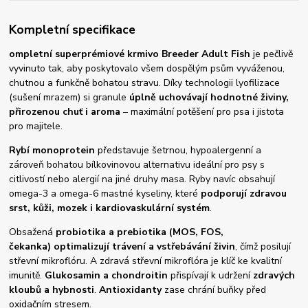
Kompletní specifikace
ompletní superprémiové krmivo Breeder Adult Fish
je pečlivě
vyvinuto tak, aby poskytovalo všem dospělým psům vyváženou,
chutnou a funkčně bohatou stravu. Díky technologii lyofilizace
(sušení mrazem) si granule
úplně uchovávají hodnotné živiny,
přirozenou chuť i aroma
– maximální potěšení pro psa i jistota
pro majitele.
Rybí monoprotein
představuje šetrnou, hypoalergenní a
zároveň bohatou bílkovinovou alternativu ideální pro psy s
citlivostí nebo alergií na jiné druhy masa.
Ryby navíc obsahují
omega-3 a omega-6 mastné kyseliny, které
podporují zdravou
srst, kůži, mozek i kardiovaskulární systém
.
Obsažená
probiotika a prebiotika (MOS, FOS,
čekanka)
optimalizují trávení a vstřebávání živin
, čímž posilují
střevní mikroflóru. A zdravá střevní mikroflóra je klíč ke kvalitní
imunitě.
Glukosamin a chondroitin
přispívají k udržení
zdravých
kloubů a hybnosti
.
Antioxidanty
zase chrání buňky před
oxidačním stresem.