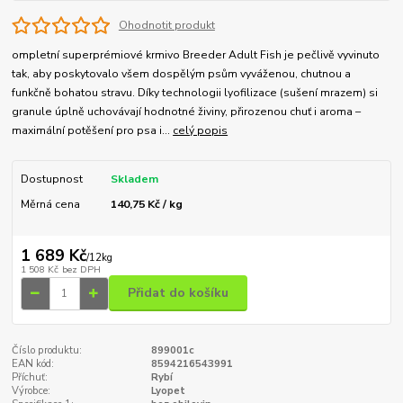
Ohodnotit produkt
ompletní superprémiové krmivo Breeder Adult Fish je pečlivě vyvinuto
tak, aby poskytovalo všem dospělým psům vyváženou, chutnou a
funkčně bohatou stravu. Díky technologii lyofilizace (sušení mrazem) si
granule úplně uchovávají hodnotné živiny, přirozenou chuť i aroma –
maximální potěšení pro psa i...
celý popis
Dostupnost
Skladem
Měrná cena
140,75 Kč / kg
1 689 Kč
/
12kg
1 508 Kč
bez DPH
Přidat do košíku
Číslo produktu:
899001c
EAN kód:
8594216543991
Příchuť:
Rybí
Výrobce:
Lyopet