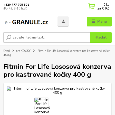
0
ks
+420 777 705 501
za
0 Kč
(Po-Pá, 8-16 hod.)
Menu
Hledat
Úvod
pro KOČKY
Fitmin For Life Lososová konzerva pro kastrované kočky
400 g
Fitmin For Life Lososová konzerva
pro kastrované kočky 400 g