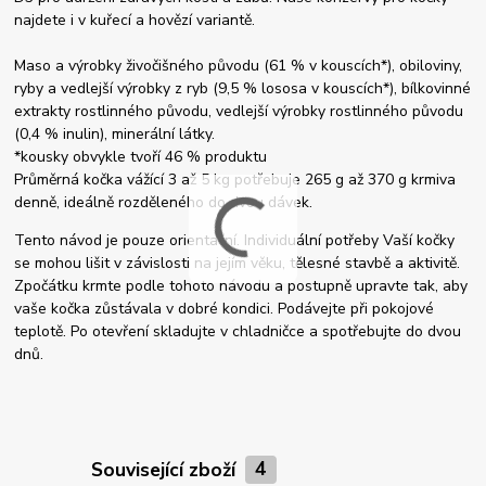
najdete i v kuřecí a hovězí variantě.
Maso a výrobky živočišného původu (61 % v kouscích*), obiloviny,
ryby a vedlejší výrobky z ryb (9,5 % lososa v kouscích*), bílkovinné
extrakty rostlinného původu, vedlejší výrobky rostlinného původu
(0,4 % inulin), minerální látky.
*kousky obvykle tvoří 46 % produktu
Průměrná kočka vážící 3 až 5 kg potřebuje 265 g až 370 g krmiva
denně, ideálně rozděleného do dvou dávek.
Tento návod je pouze orientační. Individuální potřeby Vaší kočky
se mohou lišit v závislosti na jejím věku, tělesné stavbě a aktivitě.
Zpočátku krmte podle tohoto návodu a postupně upravte tak, aby
vaše kočka zůstávala v dobré kondici. Podávejte při pokojové
teplotě. Po otevření skladujte v chladničce a spotřebujte do dvou
dnů.
Související zboží
4