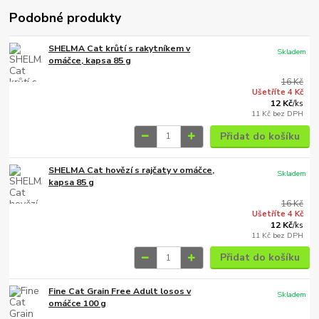
Podobné produkty
SHELMA Cat krůtí s rakytníkem v
Skladem
omáčce, kapsa 85 g
16 Kč
Ušetříte 4 Kč
12 Kč
/
ks
11 Kč
bez DPH
Přidat do košíku
SHELMA Cat hovězí s rajčaty v omáčce,
Skladem
kapsa 85 g
16 Kč
Ušetříte 4 Kč
12 Kč
/
ks
11 Kč
bez DPH
Přidat do košíku
Fine Cat Grain Free Adult losos v
Skladem
omáčce 100 g