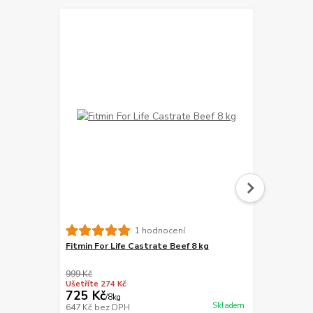
IRONpet Cat
1 hodnocení
Fitmin For Life Castrate Beef 8 kg
999 Kč
1 549 Kč
Ušetříte 274 Kč
Ušetříte 260
725 Kč
1 289 Kč
/
8kg
Skladem
647 Kč
bez DPH
1 151 Kč
bez