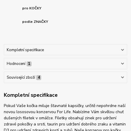
pro KOČKY
podle ZNAČKY
Kompletní specifikace
Hodnocení
1
Související zboží
4
Kompletní specifikace
Pokud Vaše kočka miluje šťavnaté kapsičky, určitě nepohrdne naší
novou lososovou konzervou For Life. Nabízíme Vám skvělou chuť
dušených filetek v omáčce. Filetky obsahují zinek pro udržení
zdravé pokožky a srsti, taurin pro udržení dobrého zraku a vitamin
D3 pro udržení zdravých kostí a zubů. Naše konzervy pro kočky