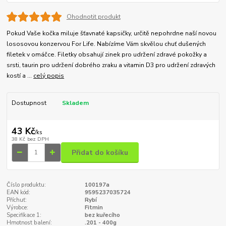
Ohodnotit produkt
Pokud Vaše kočka miluje šťavnaté kapsičky, určitě nepohrdne naší novou
lososovou konzervou For Life. Nabízíme Vám skvělou chuť dušených
filetek v omáčce. Filetky obsahují zinek pro udržení zdravé pokožky a
srsti, taurin pro udržení dobrého zraku a vitamin D3 pro udržení zdravých
kostí a ...
celý popis
Dostupnost
Skladem
43 Kč
/
ks
38 Kč
bez DPH
Přidat do košíku
Číslo produktu:
100197a
EAN kód:
9595237035724
Příchuť:
Rybí
Výrobce:
Fitmin
Specifikace 1:
bez kuřecího
Hmotnost balení:
.201 - 400g