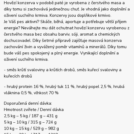
Hovězí konzerva v podobě paté je vyrobena z čerstvého masa a
díky tomu si zachovává jedinečnou chuť. Je vhodná jako doplnění a
oživení suchého krmiva. Konzervy jsou doplňkové krmivo.
Je Váš pes aktivní? Skáče, běhá, aportuje a potřebuje větší příjem
energie? Neváhejte mu dát ochutnat hovězí konzervu vyrobenou z
čerstvého masa bez obsahu barviv, sóji, aromat a chemických
dochucovadel. Díky šetrné přípravě zajišťuje masová konzerva
zachování živin a vyvážený poměr vitamínů a minerálů. Díky tomu
bude váš pes spokojený a plný energie. Vynikající doplnění a
oživení suchého krmiva.
- směs krůtí svaloviny a krůtích drobů, směs kuřecí svaloviny a
kuřecích drobů
- hrubý protein 16 %, hrubý tuk 11 %, hrubý popel 2,5 %, hrubá
vláknina 0,5 %, vlhkost 70 %
Doporučená denní dávka:
Hmotnost zvířete / Denní dávka
2,5 kg – 5 kg / 187 g – 431 g
5 kg – 10 kg / 315 g – 724 g
10 kg – 15 kg / 529 g – 982 g