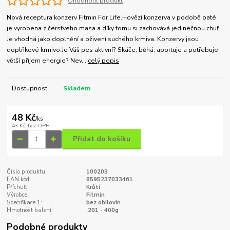
Ohodnotit produkt
Nová receptura konzerv Fitmin For Life.Hovězí konzerva v podobě paté
je vyrobena z čerstvého masa a díky tomu si zachovává jedinečnou chuť.
Je vhodná jako doplnění a oživení suchého krmiva. Konzervy jsou
doplňkové krmivo.Je Váš pes aktivní? Skáče, běhá, aportuje a potřebuje
větší příjem energie? Nev...
celý popis
Dostupnost
Skladem
48 Kč
/
ks
43 Kč
bez DPH
Přidat do košíku
Číslo produktu:
100203
EAN kód:
8595237033461
Příchuť:
Krůtí
Výrobce:
Fitmin
Specifikace 1:
bez obilovin
Hmotnost balení:
.201 - 400g
Podobné produkty