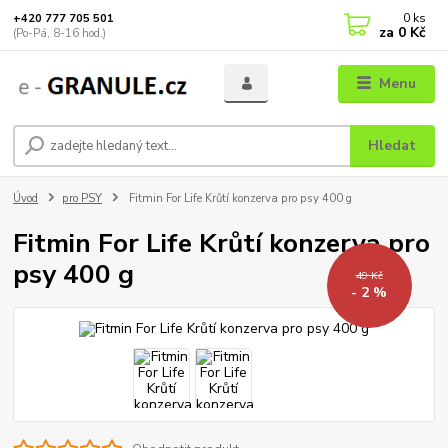
0
ks
+420 777 705 501
za
0 Kč
(Po-Pá, 8-16 hod.)
Menu
Hledat
Úvod
pro PSY
Fitmin For Life Krůtí konzerva pro psy 400 g
Fitmin For Life Krůtí konzerva pro
psy 400 g
49 Kč
- 2 %