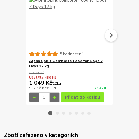
5 hodnocení
Alpha Spirit Complete Food for Dogs 7
Primal Spir
Days 12 kg
1 479 Kč
1 129 Kč
Ušetříte 430 Kč
Ušetříte 315
1 049 Kč
814 Kč
/
12kg
/
12
Skladem
937 Kč
bez DPH
727 Kč
bez 
Přidat do košíku
Zboží zařazeno v kategoriích