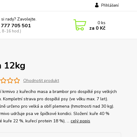
Přihlášení
 si rady? Zavolejte.
0
ks
 777 705 501
za
0 Kč
, 8-16 hod.)
n 12kg
Ohodnotit produkt
ní krmivo z kuřecího masa a brambor pro dospělé psy velkých
. Kompletní strava pro dospělé psy (ve věku max. 7 let).
lně určeno pro velká a obří plemena (hmotnosti nad 30 kg).
rmivo udržuje psa ve špičkové kondici. Složení: kuře 40 %
 kuře 22 %, kuřecí protein 18 %), ...
celý popis