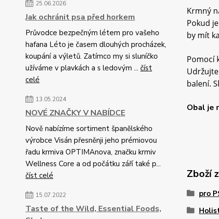
25.06.2026
Krmný ná
Jak ochránit psa před horkem
Pokud je
Průvodce bezpečným létem pro vašeho
by mít k
hafana Léto je časem dlouhých procházek,
koupání a výletů. Zatímco my si sluníčko
Pomocí k
užíváme v plavkách a s ledovým ...
číst
Udržujte
celé
balení. 
13.05.2024
Obal je 
NOVÉ ZNAČKY V NABÍDCE
Nově nabízíme sortiment španělského
výrobce Visán přesněnji jeho prémiovou
řadu krmiva OPTIMAnova, značku krmiv
Wellness Core a od počátku září také p...
Zboží 
číst celé
pro 
15.07.2022
Taste of the Wild, Essential Foods,
Holis