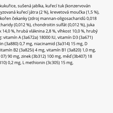
kukuřice, sušená jablka, kuřecí tuk (konzervován
lyzovaná kuřecí játra (2 %), krevetová moučka (1,5 %),
), kořen čekanky (zdroj mannan-oligosacharidů 0,018
charidy (0,012 %), chondroitin sulfát (0,012 %), juka
k 14,0 %, hrubá vláknina 2,8 %, vlhkost 10,0 %, hrubý
kg: vitamín A (3a672a) 18000 IU, vitamín D3 (3a671)
tin (3a880) 0,7 mg, niacinamid (3a314) 15 mg, D
tamín B2 (3a825i) 4 mg, vitamín B1 (3a820) 1,0 mg,
b107) 90 mg, zinek (3b312) 100 mg, měď (3b407) 18
10) 0,2 mg, L methionin (3c305) 15 mg,