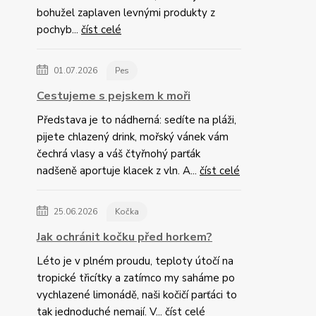
bohužel zaplaven levnými produkty z
pochyb...
číst celé
01.07.2026
Pes
Cestujeme s pejskem k moři
Představa je to nádherná: sedíte na pláži,
pijete chlazený drink, mořský vánek vám
čechrá vlasy a váš čtyřnohý parťák
nadšeně aportuje klacek z vln. A...
číst celé
25.06.2026
Kočka
Jak ochránit kočku před horkem?
Léto je v plném proudu, teploty útočí na
tropické třicítky a zatímco my saháme po
vychlazené limonádě, naši kočičí parťáci to
tak jednoduché nemají. V...
číst celé