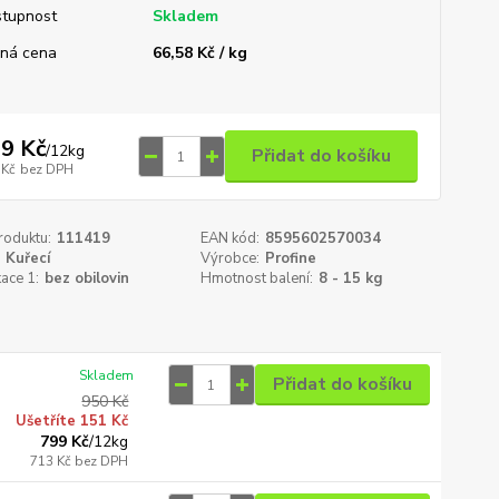
tupnost
Skladem
ná cena
66,58 Kč / kg
9 Kč
/
12kg
Přidat do košíku
 Kč
bez DPH
roduktu:
111419
EAN kód:
8595602570034
Kuřecí
Výrobce:
Profine
kace 1:
bez obilovin
Hmotnost balení:
8 - 15 kg
Skladem
Přidat do košíku
950 Kč
Ušetříte 151 Kč
799 Kč
/
12kg
713 Kč
bez DPH