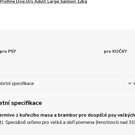
Profine Dog Dry Adult Large Salmon 12kg
pro PSY
pro KOČKY
etní specifikace
tní specifikace
 krmivo z kuřecího masa a brambor pro dospělé psy velkýc
t). Speciálně určeno pro velká a obří plemena (hmotnosti nad 30 