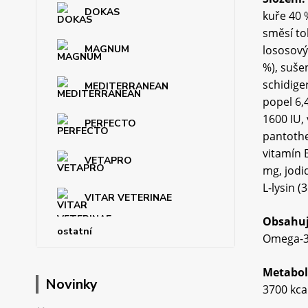
DOKAS
kuře 40 
směsí to
MAGNUM
lososový
%), sušen
schidiger
MEDITERRANEAN
popel 6,4
1600 IU,
PERFECTO
pantothe
vitamín 
VETAPRO
mg, jodi
L-lysin (
VITAR VETERINAE
Obsahuj
ostatní
Omega-3:
Metabol
Novinky
3700 kca