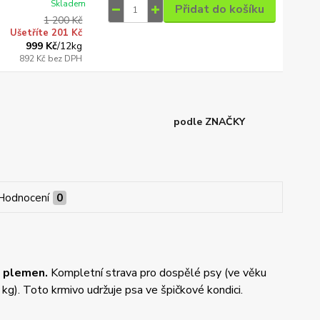
Skladem
Přidat do košíku
1 200 Kč
Ušetříte 201 Kč
999 Kč
/
12kg
892 Kč
bez DPH
podle ZNAČKY
Hodnocení
0
h plemen.
Kompletní strava pro dospělé psy (ve věku
kg). Toto krmivo udržuje psa ve špičkové kondici.