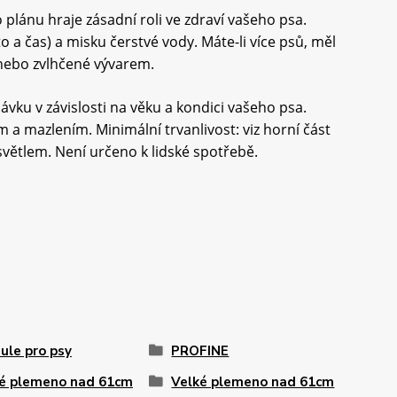
lánu hraje zásadní roli ve zdraví vašeho psa.
 a čas) a misku čerstvé vody. Máte-li více psů, měl
 nebo zvlhčené vývarem.
ku v závislosti na věku a kondici vašeho psa.
 a mazlením. Minimální trvanlivost: viz horní část
větlem. Není určeno k lidské spotřebě.
ule pro psy
PROFINE
é plemeno nad 61cm
Velké plemeno nad 61cm