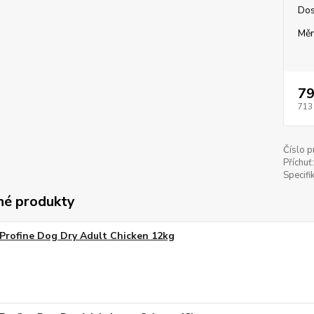
Dos
Měr
79
713
Číslo p
Příchuť:
Specifi
é produkty
Profine Dog Dry Adult Chicken 12kg