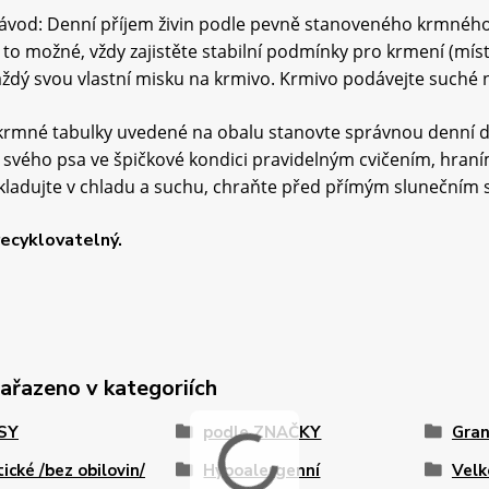
vod: Denní příjem živin podle pevně stanoveného krmného p
 to možné, vždy zajistěte stabilní podmínky pro krmení (místo
aždý svou vlastní misku na krmivo. Krmivo podávejte suché
rmné tabulky uvedené na obalu stanovte správnou denní dáv
 svého psa ve špičkové kondici pravidelným cvičením, hraním
Skladujte v chladu a suchu, chraňte před přímým slunečním s
recyklovatelný.
zařazeno v kategoriích
PSY
podle ZNAČKY
Gran
tické /bez obilovin/
Hypoalergenní
Velk