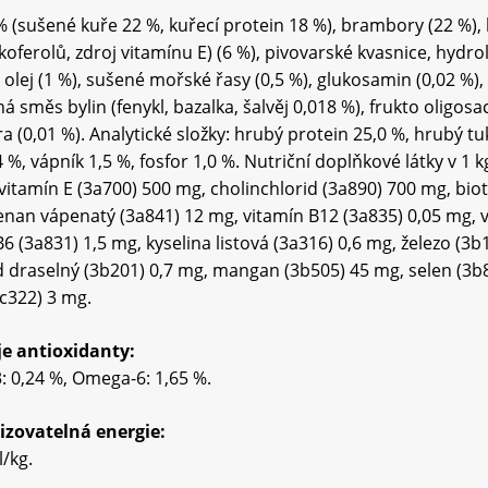
% (sušené kuře 22 %, kuřecí protein 18 %), brambory (22 %), 
koferolů, zdroj vitamínu E) (6 %), pivovarské kvasnice, hydro
 olej (1 %), sušené mořské řasy (0,5 %), glukosamin (0,02 %
á směs bylin (fenykl, bazalka, šalvěj 0,018 %), frukto oligosa
a (0,01 %). Analytické složky: hrubý protein 25,0 %, hrubý tu
 %, vápník 1,5 %, fosfor 1,0 %. Nutriční doplňkové látky v 1 
 vitamín E (3a700) 500 mg, cholinchlorid (3a890) 700 mg, bio
nan vápenatý (3a841) 12 mg, vitamín B12 (3a835) 0,05 mg, vi
B6 (3a831) 1,5 mg, kyselina listová (3a316) 0,6 mg, železo (3
d draselný (3b201) 0,7 mg, mangan (3b505) 45 mg, selen (3b8
3c322) 3 mg.
e antioxidanty:
 0,24 %, Omega-6: 1,65 %.
izovatelná energie:
l/kg.