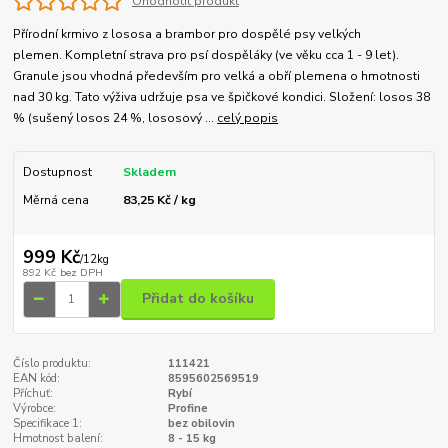
Ohodnotit produkt
Přírodní krmivo z lososa a brambor pro dospělé psy velkých
plemen. Kompletní strava pro psí dospěláky (ve věku cca 1 - 9 let).
Granule jsou vhodná především pro velká a obří plemena o hmotnosti
nad 30 kg. Tato výživa udržuje psa ve špičkové kondici. Složení: losos 38
% (sušený losos 24 %, lososový ...
celý popis
Dostupnost
Skladem
Měrná cena
83,25 Kč / kg
999 Kč
/
12kg
892 Kč
bez DPH
Přidat do košíku
Číslo produktu:
111421
EAN kód:
8595602569519
Příchuť:
Rybí
Výrobce:
Profine
Specifikace 1:
bez obilovin
Hmotnost balení:
8 - 15 kg