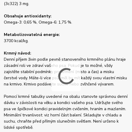
(3c322) 3 mg.
Obsahuje antioxidanty:
Omega-3: 0,65 %, Omega-6: 1,75 %.
Metabolizovatelná energie:
3700 kcal/kg.
Krmný návod:
Denní příjem živin podle pevně stanoveného krmného plánu hraje
zásadní roli ve zdraví vašeho psa. Pokud je to možné, vždy
zajistěte stabilní podmínky pro krmení (místo a čas) a misku
čerstvé vody. Máte-li více psů, měl by mít každý svou vlastní misku
na krmivo. Krmivo podávejte suché nebo zvlhčené vývarem.
Pomocí krmné tabulky uvedené na obalu stanovte správnou denní
dávku v závislosti na věku a kondici vašeho psa. Udržujte svého
psa ve špičkové kondici pravidelným cvičením, hraním a mazlením.
Minimální trvanlivost: viz horní část balení. Skladujte v chladu a
suchu, chraňte před přímým slunečním světlem. Není určeno k
lidské spotřebě.