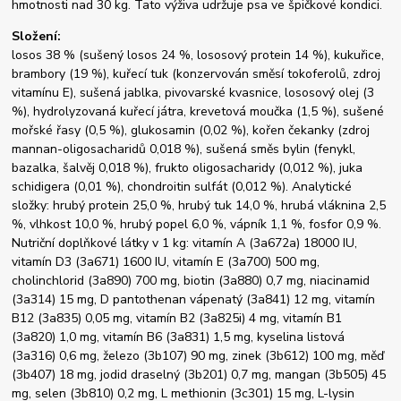
hmotnosti nad 30 kg. Tato výživa udržuje psa ve špičkové kondici.
Složení:
losos 38 % (sušený losos 24 %, lososový protein 14 %), kukuřice,
brambory (19 %), kuřecí tuk (konzervován směsí tokoferolů, zdroj
vitamínu E), sušená jablka, pivovarské kvasnice, lososový olej (3
%), hydrolyzovaná kuřecí játra, krevetová moučka (1,5 %), sušené
mořské řasy (0,5 %), glukosamin (0,02 %), kořen čekanky (zdroj
mannan-oligosacharidů 0,018 %), sušená směs bylin (fenykl,
bazalka, šalvěj 0,018 %), frukto oligosacharidy (0,012 %), juka
schidigera (0,01 %), chondroitin sulfát (0,012 %). Analytické
složky: hrubý protein 25,0 %, hrubý tuk 14,0 %, hrubá vláknina 2,5
%, vlhkost 10,0 %, hrubý popel 6,0 %, vápník 1,1 %, fosfor 0,9 %.
Nutriční doplňkové látky v 1 kg: vitamín A (3a672a) 18000 IU,
vitamín D3 (3a671) 1600 IU, vitamín E (3a700) 500 mg,
cholinchlorid (3a890) 700 mg, biotin (3a880) 0,7 mg, niacinamid
(3a314) 15 mg, D pantothenan vápenatý (3a841) 12 mg, vitamín
B12 (3a835) 0,05 mg, vitamín B2 (3a825i) 4 mg, vitamín B1
(3a820) 1,0 mg, vitamín B6 (3a831) 1,5 mg, kyselina listová
(3a316) 0,6 mg, železo (3b107) 90 mg, zinek (3b612) 100 mg, měď
(3b407) 18 mg, jodid draselný (3b201) 0,7 mg, mangan (3b505) 45
mg, selen (3b810) 0,2 mg, L methionin (3c301) 15 mg, L-lysin