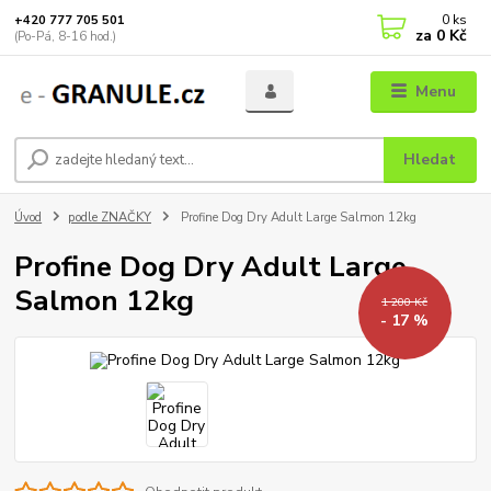
0
ks
+420 777 705 501
za
0 Kč
(Po-Pá, 8-16 hod.)
Menu
Hledat
Úvod
podle ZNAČKY
Profine Dog Dry Adult Large Salmon 12kg
Profine Dog Dry Adult Large
Salmon 12kg
1 200 Kč
- 17 %