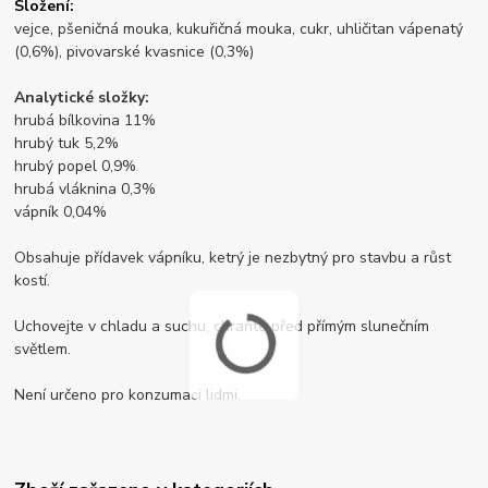
Složení:
vejce, pšeničná mouka, kukuřičná mouka, cukr, uhličitan vápenatý
(0,6%), pivovarské kvasnice (0,3%)
Analytické složky:
hrubá bílkovina 11%
hrubý tuk 5,2%
hrubý popel 0,9%
hrubá vláknina 0,3%
vápník 0,04%
Obsahuje přídavek vápníku, ketrý je nezbytný pro stavbu a růst
kostí.
Uchovejte v chladu a suchu, chraňte před přímým slunečním
světlem.
Není určeno pro konzumaci lidmi.