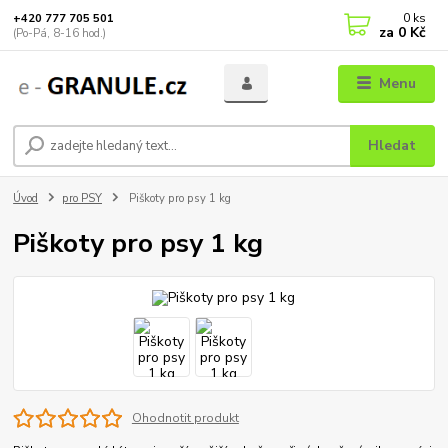
0
ks
+420 777 705 501
za
0 Kč
(Po-Pá, 8-16 hod.)
Menu
Hledat
Úvod
pro PSY
Piškoty pro psy 1 kg
Piškoty pro psy 1 kg
Ohodnotit produkt