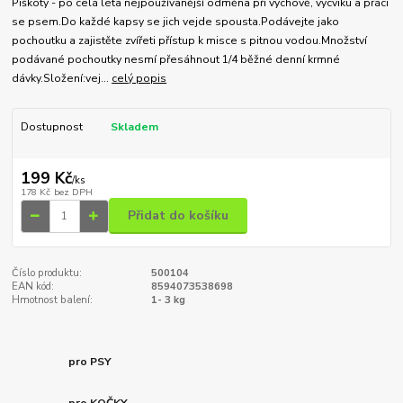
Piškoty - po celá léta nejpoužívanější odměna při výchově, výcviku a práci
se psem.Do každé kapsy se jich vejde spousta.Podávejte jako
pochoutku a zajistěte zvířeti přístup k misce s pitnou vodou.Množství
podávané pochoutky nesmí přesáhnout 1/4 běžné denní krmné
dávky.Složení:vej...
celý popis
Dostupnost
Skladem
199 Kč
/
ks
178 Kč
bez DPH
Přidat do košíku
Číslo produktu:
500104
EAN kód:
8594073538698
Hmotnost balení:
1- 3 kg
pro PSY
pro KOČKY