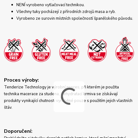
NENÍ vyrobeno vytlačovací technikou.
Všechny tuky pocházejí z přírodních zdrojů masa a ryb.
Vyrobeno ze surovin místních společností španělského původu.
Proces výroby:
Tenderize Technology je výrobní proces, při kterém je použita
technika ​​macerace za studena, dehydratací krmiva se získávají
produkty vynikající chutnosti vyráběné pouze s použitím jejich vlastních
šťáv.
Doporučení: