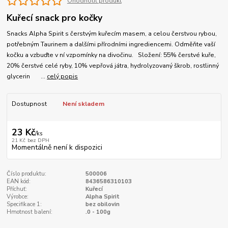
Ohodnotit produkt
Kuřecí snack pro kočky
Snacks Alpha Spirit s čerstvým kuřecím masem, a celou čerstvou rybou,
potřebným Taurinem a dalšími přírodními ingrediencemi. Odměňte vaší
kočku a vzbuďte v ní vzpomínky na divočinu. Složení: 55% čerstvé kuře,
20% čerstvé celé ryby, 10% vepřová játra, hydrolyzovaný škrob, rostlinný
glycerin ...
celý popis
Dostupnost
Není skladem
23 Kč
/
ks
21 Kč
bez DPH
Momentálně není k dispozici
Číslo produktu:
500006
EAN kód:
8436586310103
Příchuť:
Kuřecí
Výrobce:
Alpha Spirit
Specifikace 1:
bez obilovin
Hmotnost balení:
.0 - 100g