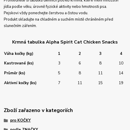
Prohlédněte si tabulku denních potřeb krmiva, které mění množství
jídla podle věku, úrovně fyzické aktivity nebo hmotnosti psa.
Pejskovi vždy ponechejte čerstvou a čistou vodu.
Produkt skladujte na chladném a suchém místě chráněném před
slunečním zářením.
Krmná tabulka Alpha Spirit Cat Chicken Snacks
Váha kočky (kg)
1
2
3
4
Kastrované (ks)
3
6
8
10
Průměr (ks)
5
8
11
14
Aktivní kočky (ks)
7
11
15
19
Zboží zařazeno v kategoriích
pro KOČKY
podle ZNAČKY