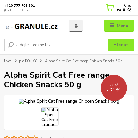
0
ks
+420 777 705 501
za
0 Kč
(Po-Pá, 8-16 hod.)
Menu
Hledat
Úvod
pro KOČKY
Alpha Spirit Cat Free range Chicken Snacks 50 g
Alpha Spirit Cat Free range
Chicken Snacks 50 g
29 Kč
- 21 %