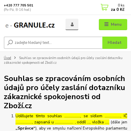
0
ks
+420 777 705 501
za
0 Kč
(Po-Pá, 8-16 hod.)
Menu
Hledat
Úvod
Souhlas se zpracováním osobních údajů pro účely zaslání dotazníku
zákaznické spokojenosti od Zboží.cz
Souhlas se zpracováním osobních
údajů pro účely zaslání dotazníku
zákaznické spokojenosti od
Zboží.cz
Udělujete tímto souhlas ……………..., se sídlem ………………, IČ
………………., zapsaná u ………………… , oddíl …, vložka …..
(dále jen
„Správce“
), aby ve smyslu nařízení Evropského parlamentu