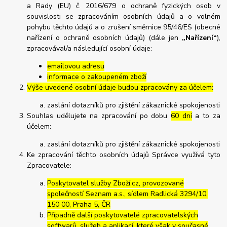
a Rady (EU) č. 2016/679 o ochraně fyzických osob v
souvislosti se zpracováním osobních údajů a o volném
pohybu těchto údajů a o zrušení směrnice 95/46/ES (obecné
nařízení o ochraně osobních údajů) (dále jen
„Nařízení“
),
zpracovával/a následující osobní údaje:
emailovou adresu
informace o zakoupeném zboží
Výše uvedené osobní údaje budou zpracovány za účelem:
zaslání dotazníků pro zjištění zákaznické spokojenosti
Souhlas udělujete na zpracování po dobu
60 dní
a to za
účelem:
zaslání dotazníků pro zjištění zákaznické spokojenosti
Ke zpracování těchto osobních údajů Správce využívá tyto
Zpracovatele:
Poskytovatel služby Zboží.cz, provozované
společností Seznam a.s., sídlem Radlická 3294/10,
150 00, Praha 5, ČR
Případně další poskytovatelé zpracovatelských
softwarů, služeb a aplikací, které však v současné