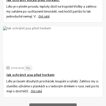
Jak ochránit kočku před horkem?
Léto je v plném proudu, teploty útočí na tropické třicítky a zatímco
my saháme po vychlazené limonádě, naši kočičí parťáci to tak
jednoduché nemají. V...
číst celé
25
.
06
.
2026
Pes
Jak ochránit psa před horkem
Léto je časem dlouhých procházek, koupání a výletů. Zatímco my si
sluníčko užíváme v plavkách a s ledovým drinkem v ruce, naši psi to
mají o dost těžš...
číst celé