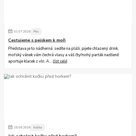
01
.
07
.
2026
Pes
Cestujeme s pejskem k moři
Představa je to nádherná: sedíte na pláži, pijete chlazený drink,
mořský vánek vám čechrá vlasy a váš čtyřnohý parťák nadšeně
aportuje klacek z vln. A...
číst celé
25
.
06
.
2026
Kočka