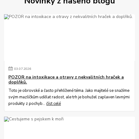
Novinky z našeho blogu
03
.
07
.
2026
POZOR na intoxikace a otravy z nekvalitních hraček a
doplňků.
Toto je obrovské a často přehlížené téma. Jako majitelé se snažíme
svým mazlíčkům udělat radost, ale trh je bohužel zaplaven levnými
produkty z pochyb...
číst celé