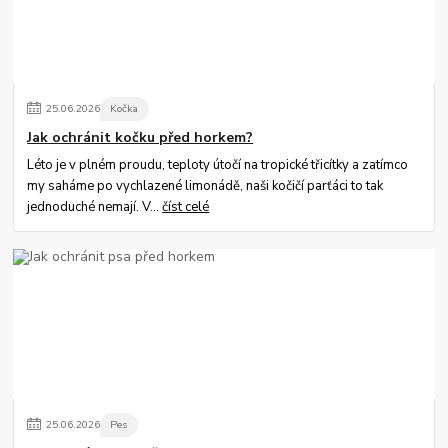
25
.
06
.
2026
Kočka
Jak ochránit kočku před horkem?
Léto je v plném proudu, teploty útočí na tropické třicítky a zatímco
my saháme po vychlazené limonádě, naši kočičí parťáci to tak
jednoduché nemají. V...
číst celé
25
.
06
.
2026
Pes