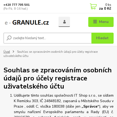
0
ks
+420 777 705 501
za
0 Kč
(Po-Pá, 8-16 hod.)
Menu
Hledat
Úvod
Souhlas se zpracováním osobních údajů pro účely registrace
uživatelského účtu
Souhlas se zpracováním osobních
údajů pro účely registrace
uživatelského účtu
Udělujete tímto souhlas společnosti IT Shop s.r.o., se sídlem
K Remízku 303, IČ 24848182, zapsaná u Městského Soudu v
Praze , oddíl C, vložka 180038 (dále jen
„Správce“
), aby ve
smyslu nařízení Evropského parlamentu a Rady (EU) č.