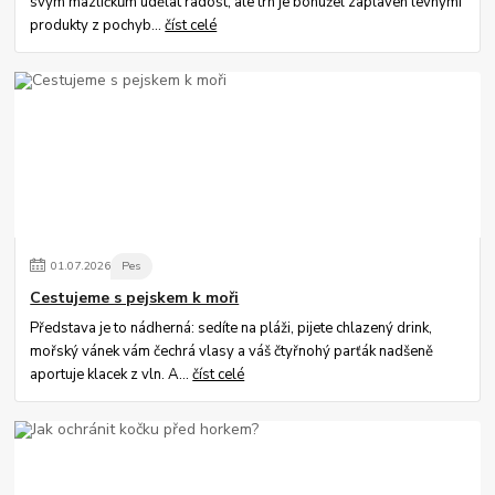
svým mazlíčkům udělat radost, ale trh je bohužel zaplaven levnými
produkty z pochyb...
číst celé
01
.
07
.
2026
Pes
Cestujeme s pejskem k moři
Představa je to nádherná: sedíte na pláži, pijete chlazený drink,
mořský vánek vám čechrá vlasy a váš čtyřnohý parťák nadšeně
aportuje klacek z vln. A...
číst celé