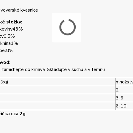
ivovarské kvasnice
ké složky:
koviny
43%
ky
0,5%
knina
1%
pel
8%
ávod:
 zamíchejte do krmiva. Skladujte v suchu a v temnu.
(kg)
množství
2
3-6
6-10
žička cca 2g