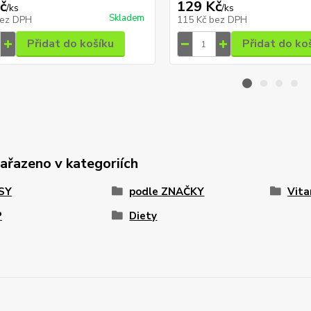
č
129 Kč
/
ks
/
ks
Skladem
ez DPH
115 Kč
bez DPH
Přidat do košíku
Přidat do ko
zařazeno v kategoriích
PSY
podle ZNAČKY
Vita
P
Diety