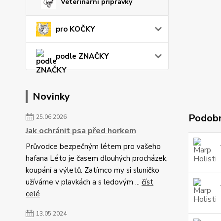
Veterinární přípravky
pro KOČKY
podle ZNAČKY
Novinky
Podobn
25.06.2026
Jak ochránit psa před horkem
Průvodce bezpečným létem pro vašeho
hafana Léto je časem dlouhých procházek,
koupání a výletů. Zatímco my si sluníčko
užíváme v plavkách a s ledovým ...
číst
celé
13.05.2024