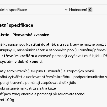
etní specifikace
Hodnocení
0
tní specifikace
istic - Pivovarské kvasnice
é kvasnice jsou
kvalitní doplněk stravy,
který je možné použít
skupiny B, minerálních látek a stopových prvků. Pomáhají přede
 střevní mikroflóru
a zároveň pomáhají zvyšovat chuť k jídlu. Př
 systém v dobré kondici
.
atý zdroj vitamínů skupiny B, minerálů a stopových prvků
áhá vytvářet a udržovat střevní
mikroflóru - podpora
imunitního
porují trávení a pomáhají zlepšovat chuť k jídlu
obí příznivě na kvalitu srsti a kůže
uží jako zdroj energie a pomáhají při rekonvalescenci
ení 100g