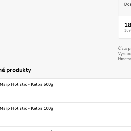
Dos
18
169
Číslo p
Výrobc
Hmotno
é produkty
Marp Holistic - Kelpa 500g
Marp Holistic - Kelpa 100g