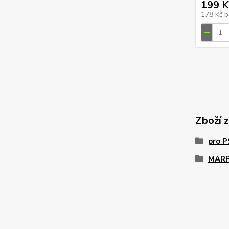
199 K
178 Kč
b
Zboží 
pro 
MAR