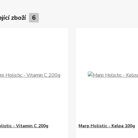
jící zboží
6
listic - Vitamin C 200g
Marp Holistic - Kelpa 100g