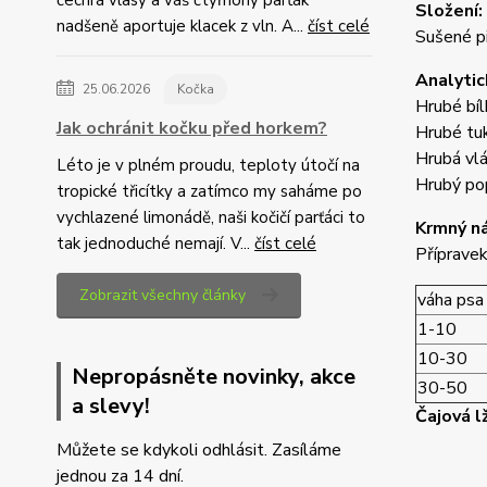
čechrá vlasy a váš čtyřnohý parťák
Složení:
nadšeně aportuje klacek z vln. A...
číst celé
Sušené p
Analytic
25.06.2026
Kočka
Hrubé bíl
Jak ochránit kočku před horkem?
Hrubé tu
Hrubá vlá
Léto je v plném proudu, teploty útočí na
Hrubý po
tropické třicítky a zatímco my saháme po
vychlazené limonádě, naši kočičí parťáci to
Krmný n
tak jednoduché nemají. V...
číst celé
Přípravek
Zobrazit všechny články
váha psa 
1-10
10-30
Nepropásněte novinky, akce
30-50
a slevy!
Čajová l
Můžete se kdykoli odhlásit. Zasíláme
jednou za 14 dní.