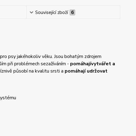
Související zboží
6
 pro psy jakéhokoliv věku. Jsou bohatým zdrojem
vším při problémech se
zažíváním -
pomáhají
vytvářet a
íznivě působí na kvalitu srsti a
pomáhají udržovat
 systému