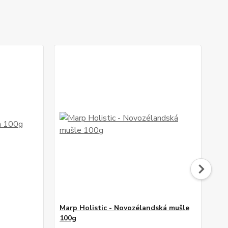
Marp Holistic - Novozélandská mušle
KEL
100g
na