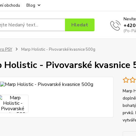
ní obchodu
Blog
Nevíte
Hledat
+420
(Po-Pá
ro PSY
Marp Holistic - Pivovarské kvasnice 500g
 Holistic - Pivovarské kvasnice
Marp H
doplněk
bohatý
prvků.
vytváře