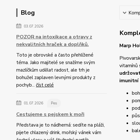
Blog
Kompl
03.07.2026
Komple
POZOR na intoxikace a otravy z
nekvalitních hraček a doplňků.
Marp Hol
Toto je obrovské a často přehlížené
Pivovarsk
téma. Jako majitelé se snažíme svým
vitamínů 
mazlíčkům udělat radost, ale trh je
udržovat
bohužel zaplaven levnými produkty z
imunitní
pochyb...
číst celé
boh
pom
01.07.2026
Pes
pod
Cestujeme s pejskem k moři
půs
slo
Představa je to nádherná: sedíte na pláži,
bal
pijete chlazený drink, mořský vánek vám