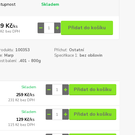
tupnost
Skladem
9 Kč
/
ks
Přidat do košíku
 Kč
bez DPH
roduktu:
100353
Příchuť:
Ostatní
e:
Marp
Specifikace 1:
bez obilovin
st balení:
.401 - 800g
Skladem
Přidat do košíku
259 Kč
/
ks
231 Kč
bez DPH
Skladem
Přidat do košíku
129 Kč
/
ks
115 Kč
bez DPH