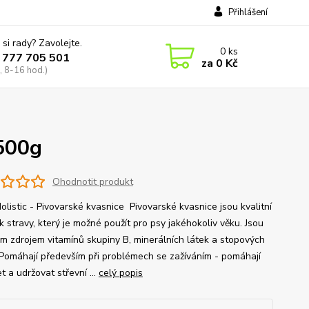
Přihlášení
 si rady? Zavolejte.
0
ks
 777 705 501
za
0 Kč
, 8-16 hod.)
 500g
Ohodnotit produkt
olistic - Pivovarské kvasnice Pivovarské kvasnice jsou kvalitní
 stravy, který je možné použít pro psy jakéhokoliv věku. Jsou
m zdrojem vitamínů skupiny B, minerálních látek a stopových
 Pomáhají především při problémech se zažíváním - pomáhají
t a udržovat střevní ...
celý popis