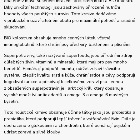
obalené v mase sušeném mrazem, arktickém krillu a BIO kolostru.
Díky unikátní technologii jsou zachovány přirozené nutriční
hodnoty všech použitých surovin. Toto krmivo dodáváme
v praktickém uzavíratelném obalu pro maximální pohodlí a snadné
skladování.
BIO kolostrum obsahuje mnoho cenných látek, včetně
imunoglobulinů, které chrání psy před viry, bakteriemi a plísněmi.
Superpotraviny, také nazývané superfoods, jsou přírodními zdroji
důležitých živin, vitaminů a minerálů, které mají pro psy mnoho
benefitů. Pomáhají podpořit imunitu, udržet zdraví trávicího
systému, zlepšit kvalitu srsti a kůže, chrání srdce a cévy, podporují
kognitivní funkce a přispívají k celkovému zdraví psa. Jednou
z obsažených superpotravin je i arktický krill, který obsahuje
vysoké množství antioxidantů a omega-3 a omega-6 mastných
kyselin.
Toto holistické krmivo obsahuje účinné látky jako jsou probiotika a
prebiotika, která podporují lepší trávení a vstřebávání živin. Dále je
obohaceno o glukosamin a chondroitin, které pomáhají pejskům
udržet zdravé a silné klouby.