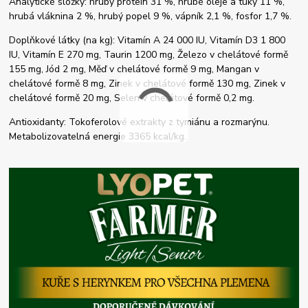
Analytické složky: hrubý protein 31 %, hrubé oleje a tuky 11 %,
hrubá vláknina 2 %, hrubý popel 9 %, vápník 2,1 %, fosfor 1,7 %.
Doplňkové látky (na kg): Vitamín A 24 000 IU, Vitamín D3 1 800
IU, Vitamín E 270 mg, Taurin 1200 mg, Železo v chelátové formě
155 mg, Jód 2 mg, Měď v chelátové formě 9 mg, Mangan v
chelátové formě 8 mg, Zinek v chelátové formě 130 mg, Zinek v
chelátové formě 20 mg, Selen v chelátové formě 0,2 mg.
Antioxidanty: Tokoferolové extrakty z tymiánu a rozmarýnu.
Metabolizovatelná energie 3365 kcal/kg.