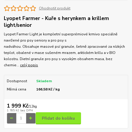
Ohodnotit produkt
Lyopet Farmer - Kuře s herynkem a krillem
light/senior
Lyopet Farmer Light je kompletní superprémiové krmivo speciálně
navržené pro psy seniory a pro psy s
nadváhou. Obsahuje masové psí granule, šetrně zpracované za nízkých
teplot, obalené v mase sušeném mrazem, arktickém krillu a v BIO
kolostru. Dietní granule pro psy s vysokým obsahem masa, bez
chemie...
celý popis
Dostupnost
Skladem
Měrná cena
166,58 Kč / kg
1 999 Kč
/
12kg
1 785 Kč
bez DPH
Přidat do košíku