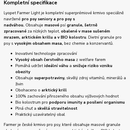
Kompletní specifikace
Lyopet Farmer Light je kompletní superprémiové krmivo speciálně
navržené
pro psy seniory a pro psy s
nadváhou
.
Obsahuje
masové
psí
granule
, šetrně
zpracované
za nízkých teplot,
obalené v mase sušeném
mrazem, arktickém krillu a v BIO kolostru
. Dietní granule pro
psy s
vysokým obsahem masa,
bez chemie a konzervantů.
Inovativní technologie zpracování
Vysoký obsah čerstvého masa
z welfare farem
Pomáhá udržet
ideální váhu
a
snižuje riziko vzniku
obezity
Obsahuje
superpotraviny,
skvělý zdroj vitamínů, minerálů a
živin
Obohaceno o
arktický krill
100% zachování přirozeného obsahu výživových hodnot
Bio kolostrum pro
podporu imunity a posílení organismu
Plná chuť a
skvělá stravitelnost
Praktický uzavíratelný obal
Farmer je české krmivo pro psy, které obsahuje masové granule