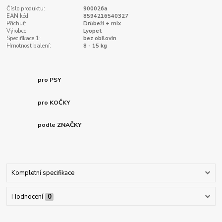
Číslo produktu:
900026a
EAN kód:
8594216540327
Příchuť:
Drůbeží + mix
Výrobce:
Lyopet
Specifikace 1:
bez obilovin
Hmotnost balení:
8 - 15 kg
pro PSY
pro KOČKY
podle ZNAČKY
Kompletní specifikace
Hodnocení
0