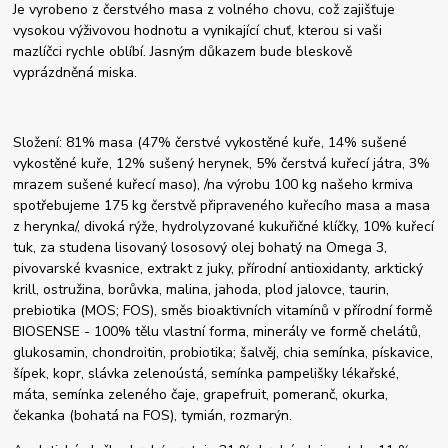
Je vyrobeno z čerstvého masa z volného chovu, což zajišťuje
vysokou výživovou hodnotu a vynikající chuť, kterou si vaši
mazlíčci rychle oblíbí. Jasným důkazem bude bleskově
vyprázdněná miska.
Složení: 81% masa (47% čerstvé vykostěné kuře, 14% sušené
vykostěné kuře, 12% sušený herynek, 5% čerstvá kuřecí játra, 3%
mrazem sušené kuřecí maso), /na výrobu 100 kg našeho krmiva
spotřebujeme 175 kg čerstvě připraveného kuřecího masa a masa
z herynka/, divoká rýže, hydrolyzované kukuřičné klíčky, 10% kuřecí
tuk, za studena lisovaný lososový olej bohatý na Omega 3,
pivovarské kvasnice, extrakt z juky, přírodní antioxidanty, arktický
krill, ostružina, borůvka, malina, jahoda, plod jalovce, taurin,
prebiotika (MOS; FOS), směs bioaktivních vitamínů v přírodní formě
BIOSENSE - 100% tělu vlastní forma, minerály ve formě chelátů,
glukosamin, chondroitin, probiotika; šalvěj, chia semínka, pískavice,
šípek, kopr, slávka zelenoústá, semínka pampelišky lékařské,
máta, semínka zeleného čaje, grapefruit, pomeranč, okurka,
čekanka (bohatá na FOS), tymián, rozmarýn.