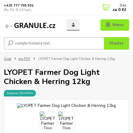
0
ks
+420 777 705 501
za
0 Kč
(Po-Pá, 8-16 hod.)
Menu
Hledat
Úvod
pro PSY
LYOPET Farmer Dog Light Chicken & Herring 12kg
LYOPET Farmer Dog Light
Chicken & Herring 12kg
Doprava ZDARMA