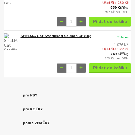
Ušetříte 230 Kč
669 Kč
/
8kg
597 Kč
bez DPH
Přidat do košíku
SHELMA Cat Sterilised Salmon GF 8 kg
Skladem
1 076 Kč
Ušetříte 327 Kč
749 Kč
/
8kg
669 Kč
bez DPH
Přidat do košíku
pro PSY
pro KOČKY
podle ZNAČKY