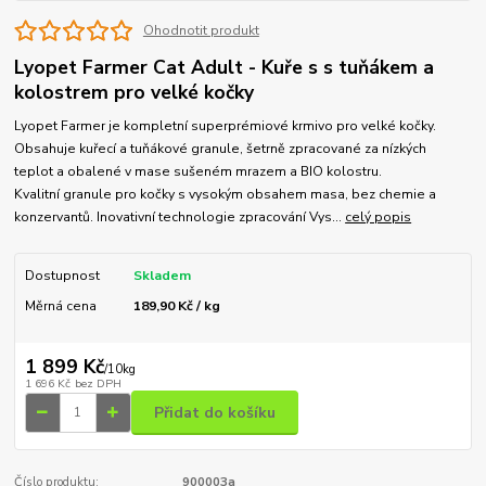
Ohodnotit produkt
Lyopet Farmer Cat Adult - Kuře s s tuňákem a
kolostrem pro velké kočky
Lyopet Farmer je kompletní superprémiové krmivo pro velké kočky.
Obsahuje kuřecí a tuňákové granule, šetrně zpracované za nízkých
teplot a obalené v mase sušeném mrazem a BIO kolostru.
Kvalitní granule pro kočky s vysokým obsahem masa, bez chemie a
konzervantů. Inovativní technologie zpracování Vys...
celý popis
Dostupnost
Skladem
Měrná cena
189,90 Kč / kg
1 899 Kč
/
10kg
1 696 Kč
bez DPH
Přidat do košíku
Číslo produktu:
900003a