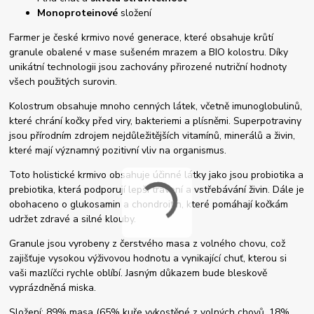
Monoproteinové
složení
Farmer je české krmivo nové generace, které obsahuje krůtí
granule obalené v mase sušeném mrazem a BIO kolostru. Díky
unikátní technologii jsou zachovány přirozené nutriční hodnoty
všech použitých surovin.
Kolostrum obsahuje mnoho cenných látek, včetně imunoglobulinů,
které chrání kočky před viry, bakteriemi a plísněmi. Superpotraviny
jsou přírodním zdrojem nejdůležitějších vitamínů, minerálů a živin,
které mají významný pozitivní vliv na organismus.
Toto holistické krmivo obsahuje účinné látky jako jsou probiotika a
prebiotika, která podporují lepší trávení a vstřebávání živin. Dále je
obohaceno o glukosamin a chondroitin, které pomáhají kočkám
udržet zdravé a silné klouby.
Granule jsou vyrobeny z čerstvého masa z volného chovu, což
zajišťuje vysokou výživovou hodnotu a vynikající chuť, kterou si
vaši mazlíčci rychle oblíbí. Jasným důkazem bude bleskově
vyprázdněná miska.
Složení: 89% masa (65% kuře vykostěné z volných chovů, 18%