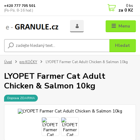
0
ks
+420 777 705 501
za
0 Kč
(Po-Pá, 8-16 hod.)
Menu
Hledat
Úvod
pro KOČKY
LYOPET Farmer Cat Adult Chicken & Salmon 10kg
LYOPET Farmer Cat Adult
Chicken & Salmon 10kg
Doprava ZDARMA