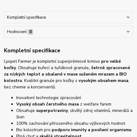
Kompletní specifikace
Hodnocení
0
Kompletní specifikace
Lyopet Farmer je kompletní superprémiové krmivo
pro velké
kočky
. Obsahuje kuřecí a tuňákové granule
, šetrně
zpracované
za nízkých teplot
a obalené v mase sušeném mrazem a BIO
kolostru
. Kvalitní granule pro kočky s
vysokým obsahem masa
,
bez chemie a konzervantů.
Inovativní technologie zpracování
Vysoký obsah čerstvého masa
z welfare farem
Obsahuje
superpotraviny
, skvělý zdroj vitamínů, minerálů a
živin
100% zachování přirozeného obsahu výživových hodnot
Bio kolostrum pro
podporu imunity a posílení organismu
Plná chuť a
skvělá stravitelnost