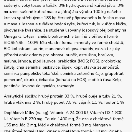
sušený divoký losos a tuňák, 3% hydrolyzovaná kuřecí játra, 3%
mrazem sušené kuřecí maso a játra) /na výrobu 100 kg našeho
krmiva spotřebujeme 183 kg čerstvě připraveného kuřecího masa
a masa z lososa a tuňáka/, hnědá rýže, kuřecí tuk, kukuřičné klíčky,
pivovarské kvasnice, za studena lisovaný lososový olej bohatý na
Omega-3, L-lysin, směs bioaktivních vitamínů v přírodní formě
BIOSENSE - 100% tělu vlastní forma, minerály ve formě chelátů,
BIO kolostrum, taurin, mananové oligosacharidy, extrakt z juky,
přírodní antioxidanty pro obnovu buněk, ostružina, borůvka,
malina, jahoda, plod jalovce, prebiotika (MOS; FOS), probiotika;
šalvěj, chia semínka, pískavice, šípek, kopr, slávka zelenoústá,
semínka pampelišky lékařské, semínka zeleného čaje, grapefruit,
pomeranč, okurka, čekanka (bohatá na FOS), mořská řasa Kelp,
pastinák, levandule, tymián, rozmarýn
Analytické složky: hrubý protein 33 %, hrubé oleje a tuky 21 %,
hrubá vláknina 2 %, hrubý popel 7,5 %, vápník 1,1 %, fosfor 1 %
Doplňkové látky (na kg): Vitamín A 24 000 IU, Vitamín D3 1 800
IU, Vitamín E 270 mg, Taurin 1400 mg, Železo v chelátové formě
155 mg, Jód 2 mg, Měď v chelátové formě 9 mg, Mangan v
chelátové formě 8 mg, Zinek v chelátové formě 130 mg, Zinek v