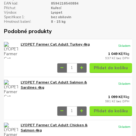
EAN kód:
8594216540884
Příchuť:
Kuřecí
Výrobce:
Lyopet
Specifikace 1:
bez obilovin
Hmotnost balení:
8 - 15 kg
Podobné produkty
LYOPET Farmer Cat Adult Turkey 4kg
Skladem
1 049 Kč
/
4kg
937 Kč
bez DPH
Přidat do košíku
LYOPET Farmer Cat Adult Salmon &
Skladem
Sardines 4kg
1 099 Kč
/
4kg
981 Kč
bez DPH
Přidat do košíku
LYOPET Farmer Cat Adult Chicken &
Skladem
Salmon 4kg