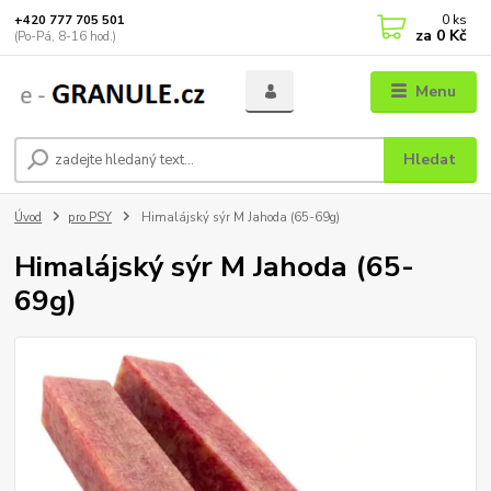
0
ks
+420 777 705 501
za
0 Kč
(Po-Pá, 8-16 hod.)
Menu
Hledat
Úvod
pro PSY
Himalájský sýr M Jahoda (65-69g)
Himalájský sýr M Jahoda (65-
69g)