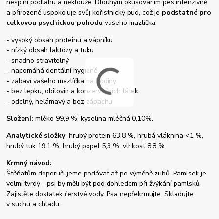
nešpiní podlahu a neklouže. Dlouhým okusováním pes intenzivně
a přirozeně uspokojuje svůj kořistnický pud, což je
podstatné pro
celkovou psychickou pohodu
vašeho mazlíčka.
- vysoký obsah proteinu a vápníku
- nízký obsah laktózy a tuku
- snadno stravitelný
- napomáhá dentální hygieně
- zabaví vašeho mazlíčka na hodiny
- bez lepku, obilovin a konzervačních látek
- odolný, nelámavý a bez zápachu
Složení:
mléko 99,9 %, kyselina mléčná 0,10%.
Analytické složky:
hrubý protein 63,8 %, hrubá vláknina <1 %,
hrubý tuk 19,1 %, hrubý popel 5,3 %, vlhkost 8,8 %.
Krmný návod:
Štěňatům doporučujeme podávat až po výměně zubů. Pamlsek je
velmi tvrdý - psi by měli být pod dohledem při žvýkání pamlsků.
Zajistěte dostatek čerstvé vody. Psa nepřekrmujte. Skladujte
v suchu a chladu.