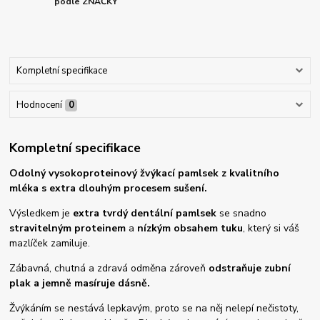
podle ZNAČKY
Kompletní specifikace
Hodnocení
0
Kompletní specifikace
Odolný vysokoproteinový žvýkací pamlsek z kvalitního
mléka s extra dlouhým procesem sušení.
Výsledkem je
extra tvrdý dentální pamlsek
se snadno
stravitelným proteinem
a
nízkým obsahem tuku
, který si váš
mazlíček zamiluje.
Zábavná, chutná a zdravá odměna zároveň
odstraňuje zubní
plak a jemně masíruje dásně.
Žvýkáním se nestává lepkavým, proto se na něj nelepí nečistoty,