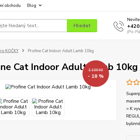
ní obchodu
Blog
Nevíte
Hledat
+420
(Po-Pá
pro KOČKY
Profine Cat Indoor Adult Lamb 10kg
ine Cat Indoor Adult Lamb 10kg
1 100 Kč
- 18 %
Superp
masem 
= K vyv
REGUL
bylinné