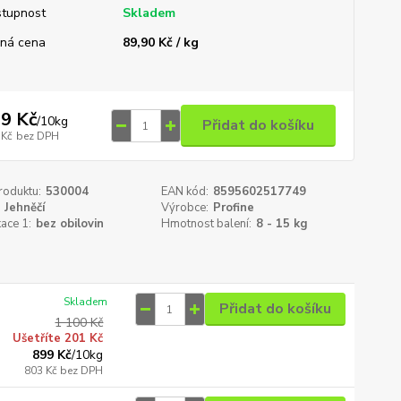
tupnost
Skladem
ná cena
89,90 Kč / kg
9 Kč
/
10kg
Přidat do košíku
 Kč
bez DPH
roduktu:
530004
EAN kód:
8595602517749
Jehněčí
Výrobce:
Profine
kace 1:
bez obilovin
Hmotnost balení:
8 - 15 kg
Skladem
Přidat do košíku
1 100 Kč
Ušetříte 201 Kč
899 Kč
/
10kg
803 Kč
bez DPH