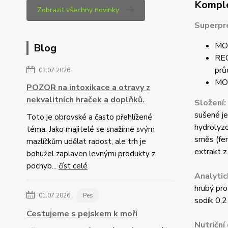
Komple
Zobrazit všechny novinky
Superpré
MOŘ
Blog
REG
prů
03.07.2026
MOŘ
POZOR na intoxikace a otravy z
nekvalitních hraček a doplňků.
Složení:
sušené je
Toto je obrovské a často přehlížené
hydrolyzo
téma. Jako majitelé se snažíme svým
směs (fen
mazlíčkům udělat radost, ale trh je
extrakt z
bohužel zaplaven levnými produkty z
pochyb...
číst celé
Analytic
hrubý pro
01.07.2026
Pes
sodík 0,
Cestujeme s pejskem k moři
Nutriční