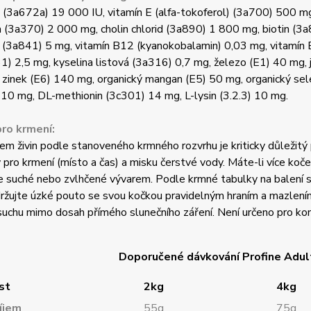
 (3a672a) 19 000 IU, vitamín E (alfa-tokoferol) (3a700) 500 m
n (3a370) 2 000 mg, cholin chlorid (3a890) 1 800 mg, biotin (3
(3a841) 5 mg, vitamín B12 (kyanokobalamin) 0,03 mg, vitamín B2
) 2,5 mg, kyselina listová (3a316) 0,7 mg, železo (E1) 40 mg,
 zinek (E6) 140 mg, organický mangan (E5) 50 mg, organický sele
 10 mg, DL-methionin (3c301) 14 mg, L-lysin (3.2.3) 10 mg.
ro krmení:
jem živin podle stanoveného krmného rozvrhu je kriticky důležitý
pro krmení (místo a čas) a misku čerstvé vody. Máte-li více koče
e suché nebo zvlhčené vývarem. Podle krmné tabulky na balení 
ržujte úzké pouto se svou kočkou pravidelným hraním a mazlením.
suchu mimo dosah přímého slunečního záření. Není určeno pro kon
Doporučené dávkování Profine Adul
st
2kg
4kg
íjem
55g
75g