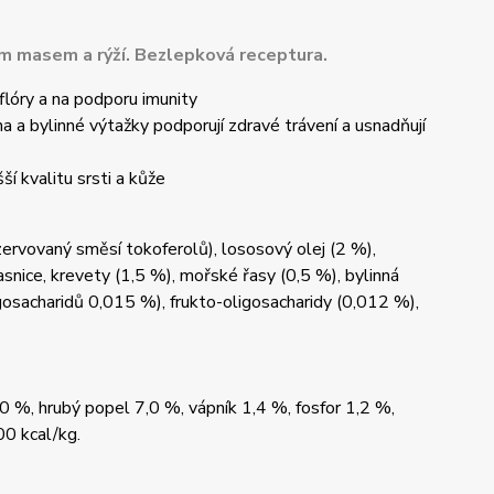
m masem a rýží. Bezlepková receptura.
óry a na podporu imunity
inné výtažky podporují zdravé trávení a usnadňují
kvalitu srsti a kůže
nzervovaný směsí tokoferolů), lososový olej (2 %),
asnice, krevety (1,5 %), mořské řasy (0,5 %), bylinná
gosacharidů 0,015 %), frukto-oligosacharidy (0,012 %),
0 %, hrubý popel 7,0 %, vápník 1,4 %, fosfor 1,2 %,
0 kcal/kg.