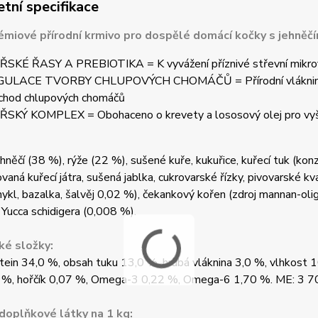
tní specifikace
miové přírodní krmivo pro dospělé domácí kočky s jehněčí
SKÉ ŘASY A PREBIOTIKA = K vyvážení příznivé střevní mikrofl
ULACE TVORBY CHLUPOVÝCH CHOMÁČŮ = Přírodní vláknina a byl
chod chlupových chomáčů
SKÝ KOMPLEX = Obohaceno o krevety a lososový olej pro vyšší 
hněčí (38 %), rýže (22 %), sušené kuře, kukuřice, kuřecí tuk (ko
vaná kuřecí játra, sušená jablka, cukrovarské řízky, pivovarské kv
ykl, bazalka, šalvěj 0,02 %), čekankový kořen (zdroj mannan-oli
 Yucca schidigera (0,008 %).
ké složky:
tein 34,0 %, obsah tuku 13,0 %, hrubá vláknina 3,0 %, vlhkost 1
2 %, hořčík 0,07 %, Omega-3 0,22 %, Omega-6 1,70 %. ME: 3 70
 doplňkové látky na 1 kg: