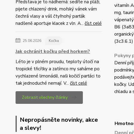
Představa je to nádherná: sedíte na pláži,
vitamín A
pijete chlazený drink, mořský vánek vám
mg, tauri
čechrá vlasy a váš čtyřnohý parťák
vápenatý 
nadšeně aportuje klacek z vln. A...
číst celé
B6 (3a831
organický
(3c3.6.1)
25.06.2026
Kočka
Jak ochránit kočku před horkem?
Pokyny p
Léto je v plném proudu, teploty útočí na
Denní pří
tropické třicítky a zatímco my saháme po
podmínky 
vychlazené limonádě, naši kočičí parťáci to
podávejt
tak jednoduché nemají. V...
číst celé
kočky. Ud
chladu a 
Zobrazit všechny články
Nepropásněte novinky, akce
Hmotno
a slevy!
Denní př