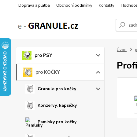
Doprava a platba
Obchodní podmínky
Kontakty
Hodnoce
Úvod
pro PSY
Prof
pro KOČKY
Granule pro kočky
Konzervy, kapsičky
Pamlsky pro kočky