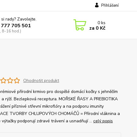
Přihlášení
 si rady? Zavolejte.
0
ks
 777 705 501
za
0 Kč
, 8-16 hod.)
Ohodnotit produkt
rémiové přírodní krmivo pro dospělé domácí kočky s jehněčím
a rýží. Bezlepková receptura. MOŘSKÉ ŘASY A PREBIOTIKA
ážení příznivé střevní mikroflóry a na podporu imunity
ACE TVORBY CHLUPOVÝCH CHOMÁČŮ = Přírodní vláknina a
 výtažky podporují zdravé trávení a usnadňují ...
celý popis