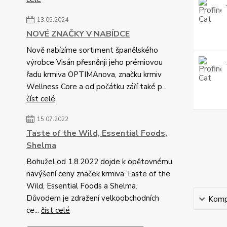
13.05.2024
NOVÉ ZNAČKY V NABÍDCE
Nově nabízíme sortiment španělského
výrobce Visán přesněnji jeho prémiovou
řadu krmiva OPTIMAnova, značku krmiv
Wellness Core a od počátku září také p...
číst celé
15.07.2022
Taste of the Wild, Essential Foods,
Shelma
Bohužel od 1.8.2022 dojde k opětovnému
navýšení ceny značek krmiva Taste of the
Wild, Essential Foods a Shelma.
Důvodem je zdražení velkoobchodních
Kompl
ce...
číst celé