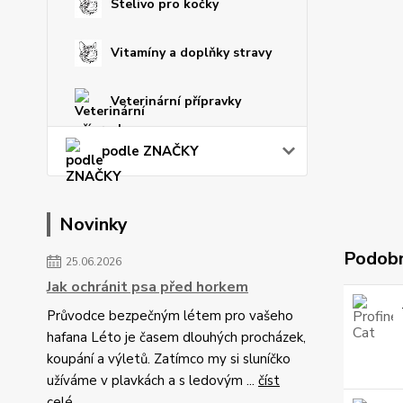
Stelivo pro kočky
Vitamíny a doplňky stravy
Veterinární přípravky
podle ZNAČKY
Novinky
Podobn
25.06.2026
Jak ochránit psa před horkem
Průvodce bezpečným létem pro vašeho
hafana Léto je časem dlouhých procházek,
koupání a výletů. Zatímco my si sluníčko
užíváme v plavkách a s ledovým ...
číst
celé