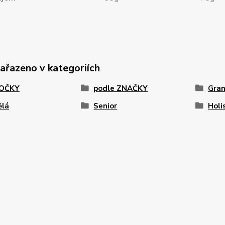
zařazeno v kategoriích
KOČKY
podle ZNAČKY
Gran
ělá
Senior
Holi