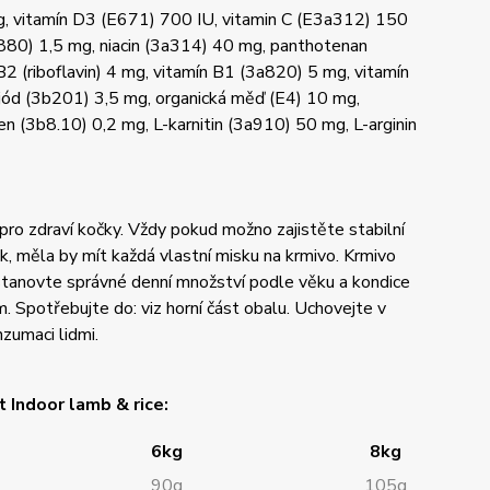
g, vitamín D3 (E671) 700 IU, vitamin C (E3a312) 150
a880) 1,5 mg, niacin (3a314) 40 mg, panthotenan
 (riboflavin) 4 mg, vitamín B1 (3a820) 5 mg, vitamín
 jód (3b201) 3,5 mg, organická měď (E4) 10 mg,
n (3b8.10) 0,2 mg, L-karnitin (3a910) 50 mg, L-arginin
 pro zdraví kočky. Vždy pokud možno zajistěte stabilní
k, měla by mít každá vlastní misku na krmivo. Krmivo
stanovte správné denní množství podle věku a kondice
 Spotřebujte do: viz horní část obalu. Uchovejte v
zumaci lidmi.
t Indoor lamb &
rice:
6kg
8kg
90g
105g