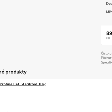
Dos
Měr
89
803
Číslo p
Příchuť:
Specifi
é produkty
Profine Cat Sterilized 10kg