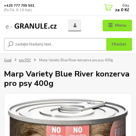
0
ks
+420 777 705 501
za
0 Kč
(Po-Pá, 8-16 hod.)
Menu
Hledat
Úvod
pro PSY
Marp Variety Blue River konzerva pro psy 400g
Marp Variety Blue River konzerva
pro psy 400g