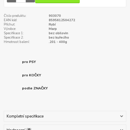
Číslo produktu:
903070
EAN kód:
8595612504272
Příchuť:
Rybí
Výrobce:
Marp
Specifikace 1:
bez obilovin
Specifikace 2:
bez kuřecího
Hmotnost balení:
.201 - 400g
pro PSY
pro KOČKY
podle ZNAČKY
Kompletní specifikace