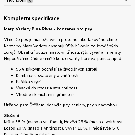
Hodnocení
0
Kompletní specifikace
Marp Variety Blue River - konzerva pro psy
Víme, že pes je masožravec a proto ho jako takového ctíme.
Konzervy Marp Variety obsahují 95% bílkovin ze živočišných
zdrojů. Obsahují pouze maso, vnitřnosti, rýži, vývar a minerály.
Nepoužíváme žádné umělé konzervanty, barviva, plnidla apod.
95% bílkovin pochází ze živočišných zdrojů
Kombinace svaloviny a vnitřností
Paštika s rýží
Vysoká chutnost a stravitelnost
Vhodné i k míchání s granulemi
Určeno pro:
Štěňata, dospělé psy, seniory, psy s nadváhou
Složení:
Krůta 38 % (maso a vnitřnosti), Hovězí 25 % (maso a vnitřnosti),
Losos 20 % (maso a vnitřnosti), Vývar 10 %, Hnědá rýže 5 %,
Kolagen 1 %, Minerály 1 %.