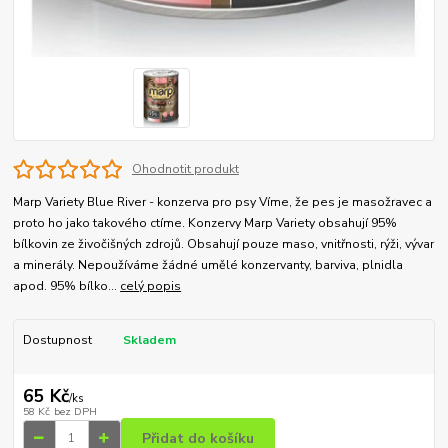
Ohodnotit produkt
Marp Variety Blue River - konzerva pro psy Víme, že pes je masožravec a
proto ho jako takového ctíme. Konzervy Marp Variety obsahují 95%
bílkovin ze živočišných zdrojů. Obsahují pouze maso, vnitřnosti, rýži, vývar
a minerály. Nepoužíváme žádné umělé konzervanty, barviva, plnidla
apod. 95% bílko...
celý popis
Dostupnost
Skladem
65 Kč
/
ks
58 Kč
bez DPH
Přidat do košíku