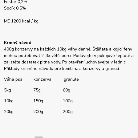
Fosfor 0,2%
Sodík 0,5%
ME 1200 kcal / kg
Krmný návod:
400g konzervy na každých 10kg váhy denně. Štěňata a kojící feny
mohou potřebovat 2-3x větší porci. Podávejte v pokojové teplotě a
zajistěte dostatek pitné vody. Po otevření uchovávejte v lednici.
Příklady krmného návodu pro kombinaci konzervy a granulí:
Váha psa konzerva granule
5kg 75g 60g
10kg 150g 100g
20kg 200g 200g