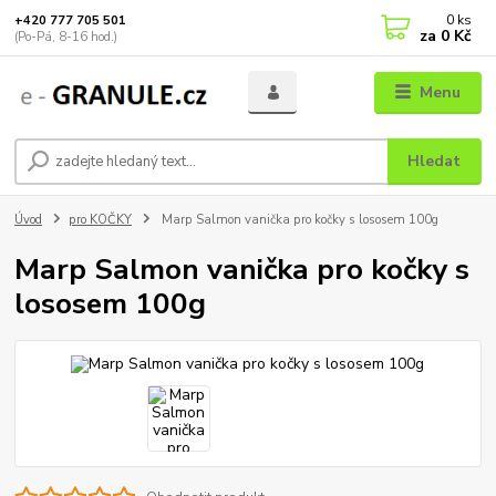
0
ks
+420 777 705 501
za
0 Kč
(Po-Pá, 8-16 hod.)
Menu
Hledat
Úvod
pro KOČKY
Marp Salmon vanička pro kočky s lososem 100g
Marp Salmon vanička pro kočky s
lososem 100g