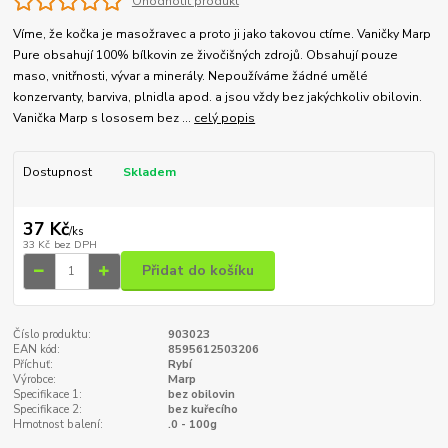
Ohodnotit produkt
Víme, že kočka je masožravec a proto ji jako takovou ctíme. Vaničky Marp
Pure obsahují 100% bílkovin ze živočišných zdrojů. Obsahují pouze
maso, vnitřnosti, vývar a minerály. Nepoužíváme žádné umělé
konzervanty, barviva, plnidla apod. a jsou vždy bez jakýchkoliv obilovin.
Vanička Marp s lososem bez ...
celý popis
Dostupnost
Skladem
37 Kč
/
ks
33 Kč
bez DPH
Přidat do košíku
Číslo produktu:
903023
EAN kód:
8595612503206
Příchuť:
Rybí
Výrobce:
Marp
Specifikace 1:
bez obilovin
Specifikace 2:
bez kuřecího
Hmotnost balení:
.0 - 100g