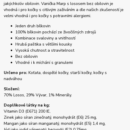
jakýchkoliv obilovin. Vanička Marp s lososem bez obilovin je
vhodná i pro kočky s citlivým zažíváním a dle našich zkušeností je
velmi vhodná i pro kočky s potravními alergiemi.
Jeden druh bílkovin
100% bílkovin pochází ze živočišných zdrojů
Kombinace svaloviny a vnitřností
Hrubá paštika s většími kousky
Vysoká chutnost a stravitelnost
Bez obilovin
Vhodné i k míchání s granulemi
Určeno pro:
Koťata, dospělé kočky, starší kočky, kočky s
nadváhou
Složení:
70% Losos, 29% Vývar, 1% Minerály.
Doplňkové látky na kg:
Vitamin D3 (E671) 200 IE,
Zinek jako síran zinečnatý, monohydrát (E6) 25 mg,
Mangan jako síran manganatý, monohydrát (E5) 1,4 mg,
Jód jako jodid vápenatý, bezvodý (E2) 0,75mg,