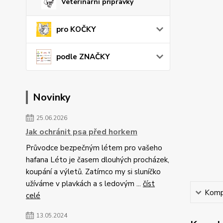
Veterinární přípravky
pro KOČKY
podle ZNAČKY
Novinky
25.06.2026
Jak ochránit psa před horkem
Průvodce bezpečným létem pro vašeho
hafana Léto je časem dlouhých procházek,
koupání a výletů. Zatímco my si sluníčko
užíváme v plavkách a s ledovým ...
číst
Kompl
celé
13.05.2024