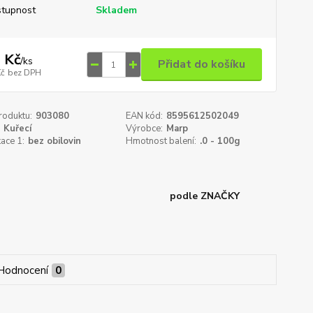
tupnost
Skladem
 Kč
/
ks
Přidat do košíku
Kč
bez DPH
roduktu:
903080
EAN kód:
8595612502049
Kuřecí
Výrobce:
Marp
kace 1:
bez obilovin
Hmotnost balení:
.0 - 100g
podle ZNAČKY
Hodnocení
0