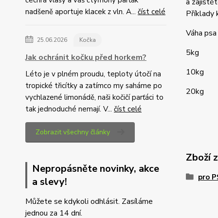
a zajistě
nadšeně aportuje klacek z vln. A...
číst celé
Příklady 
Váha p
25.06.2026
Kočka
5kg
Jak ochránit kočku před horkem?
10kg
Léto je v plném proudu, teploty útočí na
tropické třicítky a zatímco my saháme po
20kg
vychlazené limonádě, naši kočičí parťáci to
tak jednoduché nemají. V...
číst celé
Zobrazit všechny články
Zboží 
Nepropásněte novinky, akce
pro 
a slevy!
Můžete se kdykoli odhlásit. Zasíláme
jednou za 14 dní.