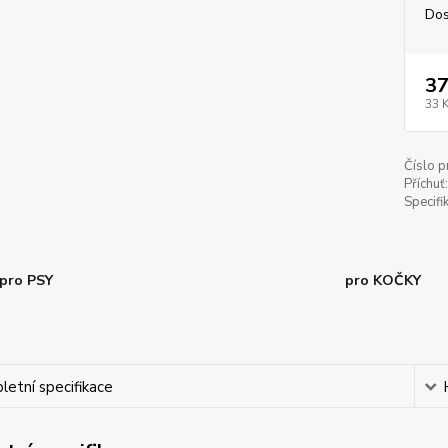
Dos
37
33 
Číslo p
Příchuť:
Specifi
pro PSY
pro KOČKY
etní specifikace