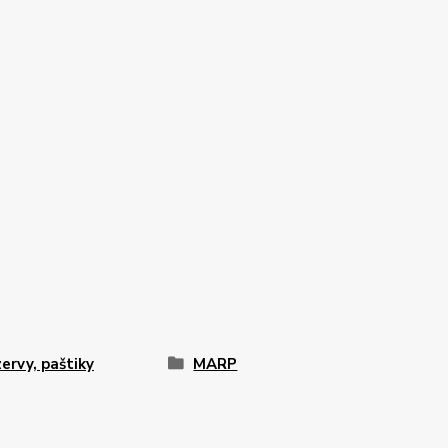
ervy, paštiky
MARP