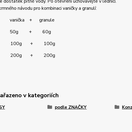
te dostatek pitné vody. Po otevření uchovávejte v lednici.
krmného návodu pro kombinaci vaničky a granulí:
sa vanička + granule
 50g + 60g
 100g + 100g
 200g + 200g
zařazeno v kategoriích
PSY
podle ZNAČKY
Konz