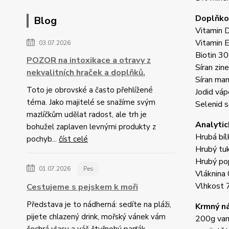
Doplňkov
Blog
Vitamin 
Vitamin 
03.07.2026
Biotin 3
POZOR na intoxikace a otravy z
Síran zin
nekvalitních hraček a doplňků.
Síran ma
Toto je obrovské a často přehlížené
Jodid vá
téma. Jako majitelé se snažíme svým
Selenid 
mazlíčkům udělat radost, ale trh je
Analytic
bohužel zaplaven levnými produkty z
Hrubá bí
pochyb...
číst celé
Hrubý tu
Hrubý po
01.07.2026
Pes
Vláknina
Vlhkost
Cestujeme s pejskem k moři
Představa je to nádherná: sedíte na pláži,
Krmný n
pijete chlazený drink, mořský vánek vám
200g vani
čechrá vlasy a váš čtyřnohý parťák