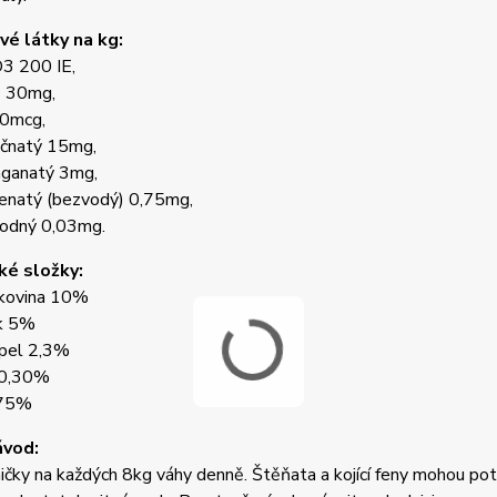
é látky na kg:
D3 200 IE,
E 30mg,
00mcg,
ečnatý 15mg,
nganatý 3mg,
penatý (bezvodý) 0,75mg,
sodný 0,03mg.
ké složky:
lkovina 10%
k 5%
pel 2,3%
 0,30%
 75%
ávod:
čky na každých 8kg váhy denně. Štěňata a kojící feny mohou pot