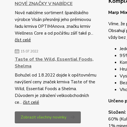
Komple
NOVÉ ZNAČKY V NABÍDCE
Marp Mix
Nově nabízíme sortiment španělského
výrobce Visán přesněnji jeho prémiovou
Víme, že 
řadu krmiva OPTIMAnova, značku krmiv
Obsahují 
Wellness Core a od počátku září také p...
vždy bez 
číst celé
Jed
15.07.2022
95%
Taste of the Wild, Essential Foods,
Kom
Shelma
Hru
Bohužel od 1.8.2022 dojde k opětovnému
Vys
navýšení ceny značek krmiva Taste of the
Bez
Wild, Essential Foods a Shelma.
Vho
Důvodem je zdražení velkoobchodních
Určeno p
ce...
číst celé
Složení:
Zobrazit všechny novinky
60% (Kuře
1% miner