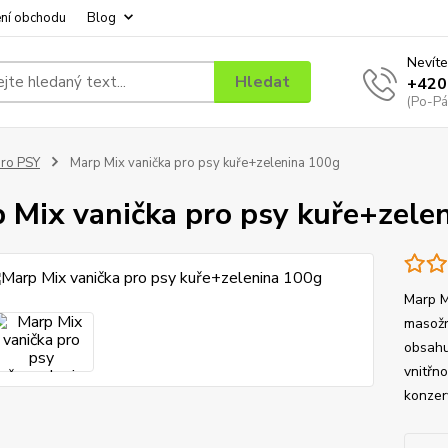
ní obchodu
Blog
Nevíte
Hledat
+420
(Po-Pá
ro PSY
Marp Mix vanička pro psy kuře+zelenina 100g
 Mix vanička pro psy kuře+zele
Marp M
masožr
obsahu
vnitřn
konzerv