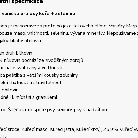
tní specifikace
 vanička pro psy kuře + zelenina
pes je masožravec a proto ho jako takového ctíme. Vaničky Marp 
pouze maso, vnitřnosti, zeleninu, vývar a minerály. Nepoužíváme 
jakýchkoliv obilovin.
en druh bílkovin
 bílkovin pochází ze živočišných zdrojů
binace svaloviny a vnitřností
bá paštika s většími kousky zeleniny
oká chutnost a stravitelnost
 obilovin
dné i k míchání s granulemi
ro:
Štěňata, dospělé psy, seniory, psy s nadváhou
cí srdce, Kuřecí maso, Kuřecí játra, Kuřecí krky), 25,9% Kuřecí
ály.