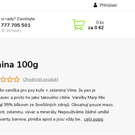
Přihlášení
 si rady? Zavolejte.
0
ks
 777 705 501
za
0 Kč
, 8-16 hod.)
nina 100g
Ohodnotit produkt
ix vanička pro psy kuře + zelenina Víme, že pes je
avec a proto ho jako takového ctíme. Vaničky Marp Mix
jí 95% bílkovin ze živočišných zdrojů. Obsahují pouze maso,
osti, zeleninu, vývar a minerály. Nepoužíváme žádné umělé
anty, barviva, plnidla apod a jsou vždy be...
celý popis