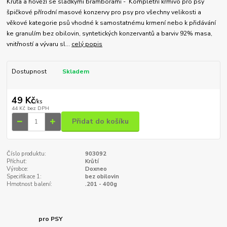
Krůta a hovězí se sladkými bramborami - Kompletní krmivo pro psy
špičkové přírodní masové konzervy pro psy pro všechny velikosti a
věkové kategorie psů vhodné k samostatnému krmení nebo k přidávání
ke granulím bez obilovin, syntetických konzervantů a barviv 92% masa,
vnitřností a vývaru sl...
celý popis
Dostupnost
Skladem
49 Kč
/
ks
44 Kč
bez DPH
Přidat do košíku
Číslo produktu:
903092
Příchuť:
Krůtí
Výrobce:
Doxneo
Specifikace 1:
bez obilovin
Hmotnost balení:
.201 - 400g
pro PSY