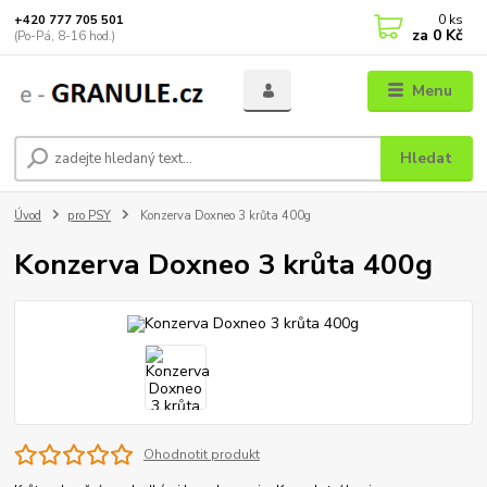
0
ks
+420 777 705 501
za
0 Kč
(Po-Pá, 8-16 hod.)
Menu
Hledat
Úvod
pro PSY
Konzerva Doxneo 3 krůta 400g
Konzerva Doxneo 3 krůta 400g
Ohodnotit produkt