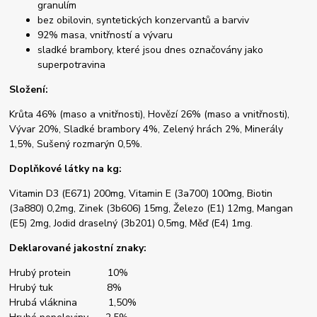
granulím
bez obilovin, syntetických konzervantů a barviv
92% masa, vnitřností a vývaru
sladké brambory, které jsou dnes označovány jako
superpotravina
Složení:
Krůta 46% (maso a vnitřnosti), Hovězí 26% (maso a vnitřnosti),
Vývar 20%, Sladké brambory 4%, Zelený hrách 2%, Minerály
1,5%, Sušený rozmarýn 0,5%.
Doplňkové látky na kg:
Vitamin D3 (E671) 200mg, Vitamin E (3a700) 100mg, Biotin
(3a880) 0,2mg, Zinek (3b606) 15mg, Železo (E1) 12mg, Mangan
(E5) 2mg, Jodid draselný (3b201) 0,5mg, Měď (E4) 1mg.
Deklarované jakostní znaky:
Hrubý protein 10%
Hrubý tuk 8%
Hrubá vláknina 1,50%