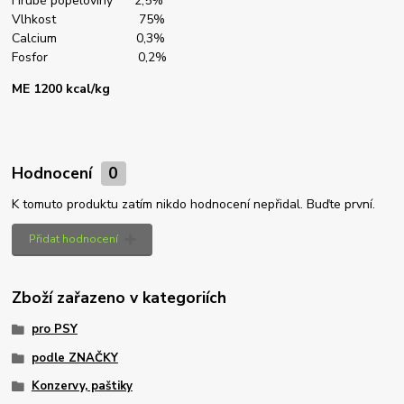
Hrubé popeloviny 2,5%
Vlhkost 75%
Calcium 0,3%
Fosfor 0,2%
ME 1200 kcal/kg
Hodnocení
0
K tomuto produktu zatím nikdo hodnocení nepřidal. Buďte první.
Přidat hodnocení
Zboží zařazeno v kategoriích
pro PSY
podle ZNAČKY
Konzervy, paštiky