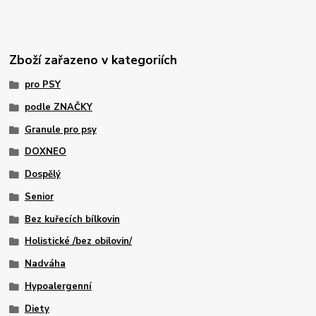
Zboží zařazeno v kategoriích
pro PSY
podle ZNAČKY
Granule pro psy
DOXNEO
Dospělý
Senior
Bez kuřecích bílkovin
Holistické /bez obilovin/
Nadváha
Hypoalergenní
Diety