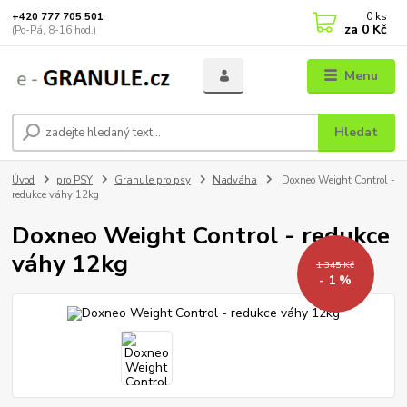
0
ks
+420 777 705 501
za
0 Kč
(Po-Pá, 8-16 hod.)
Menu
Hledat
Úvod
pro PSY
Granule pro psy
Nadváha
Doxneo Weight Control -
redukce váhy 12kg
Doxneo Weight Control - redukce
váhy 12kg
1 345 Kč
- 1 %