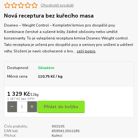
Ohodnotit produkt
Nová receptura bez kuřecího masa
Doxneo – Weight Control – Kompletní krmivo pro dospělé psy
Kombinace čerstvé a sušené krůty, žádné obiloviny nebo umělé
konzervanty. To je vylepšená receptura krmiva Doxneo Weight control.
Tato receptura je určená pro dospělé psy a seniory pro snížení a udržení
váhy. Složení je navíc obohacené o bru...
celý popis
Dostupnost
Skladem
Měrná cena
110,75 Kč / kg
1 329 Kč
/
12kg
1 187 Kč
bez DPH
Přidat do košíku
Číslo produktu:
903105
EAN kód:
8595612502285
Příchuť:
Kuřecí