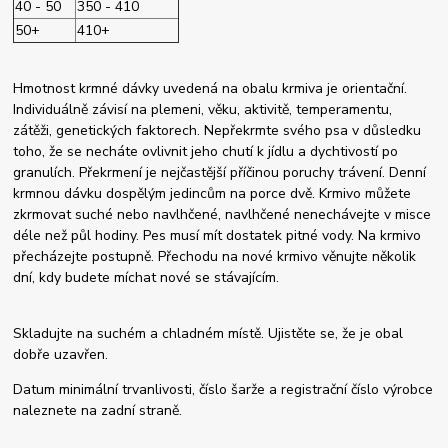
40 - 50
350 - 410
50+
410+
Hmotnost krmné dávky uvedená na obalu krmiva je orientační.
Individuálně závisí na plemeni, věku, aktivitě, temperamentu,
zátěži, genetických faktorech. Nepřekrmte svého psa v důsledku
toho, že se necháte ovlivnit jeho chutí k jídlu a dychtivostí po
granulích. Překrmení je nejčastější příčinou poruchy trávení. Denní
krmnou dávku dospělým jedincům na porce dvě. Krmivo můžete
zkrmovat suché nebo navlhčené, navlhčené nenechávejte v misce
déle než půl hodiny. Pes musí mít dostatek pitné vody. Na krmivo
přecházejte postupně. Přechodu na nové krmivo věnujte několik
dní, kdy budete míchat nové se stávajícím.
Skladujte na suchém a chladném místě. Ujistěte se, že je obal
dobře uzavřen.
Datum minimální trvanlivosti, číslo šarže a registrační číslo výrobce
naleznete na zadní straně.