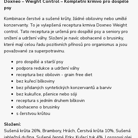
Doxneo – Weight Control – Kompletní krmivo pro dospělé
psy
Kombinace čerstvé a sušené krůty, žádné obiloviny nebo umělé
konzervanty. To je vylepšená receptura krmiva Doxneo Weight
control. Tato receptura je určená pro dospělé psy a seniory pro
snížení a udržení váhy. Složení je navíc obohacené o brusinky,
které mají celou řadu pozitivních přínosů pro organismus a jsou
považované za superpotravinu.
pro dospělé a starší psy
podpora redukce a udržení váhy
receptura bez obilovin - grain free diet
bez kuřecí bílkoviny
bez přidaných syntetických konzervantů a barviv
bez kukuřice, pšenice nebo sóji
receptura s jedním druhem bílkovin
obohaceno o brusinky
s čerstvou krůtou
Složení:
Sušená krůta 26%, Brambory, Hrách, Čerstvá krůta 10%, Sušená
jablečná dužina, Sušené řepné řízky, Kuřecí tuk 4%, Lososový olej